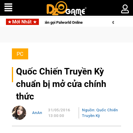
Mới Nhất
 với tên gọi Palworld Online
Gia Nhập Closed Beta Norse Sag
PC
Quốc Chiến Truyền Kỳ
chuẩn bị mở cửa chính
thức
31/05/2016
Nguồn: Quốc Chiến
AnAn
13:00:00
Truyền Kỳ