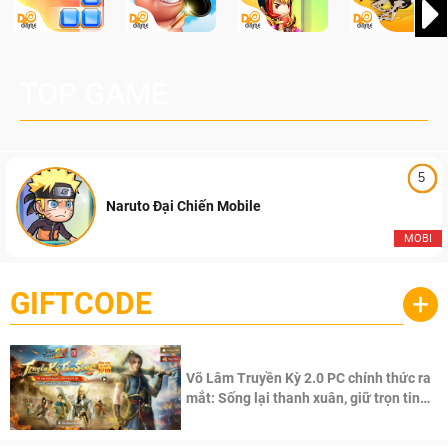
TOP GAME
5
Naruto Đại Chiến Mobile
MOBI
GIFTCODE
+
Võ Lâm Truyền Kỳ 2.0 PC chính thức ra
mắt: Sống lại thanh xuân, giữ trọn tinh
thần Võ Lâm