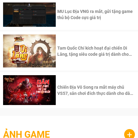
MU Lục Địa VNG ra mắt, gửi tặng game
thủ bộ Code cực giá trị
Tam Quốc Chí kích hoạt đại chiến Di
Lăng, tặng siêu code giá trị dành cho
100 độc giả đầu tiên.
Chiến Địa Vô Song ra mắt máy chủ
VS57, sân chơi đích thực dành cho dân
cày
ẢNH GAME
+