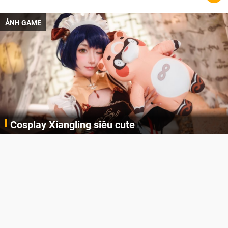
ẢNH GAME
Cosplay Xiangling siêu cute
Cùng thưởng thức những hình ảnh cosplay Xiangling trong Genshin Impact siêu dễ thương của người dùng Weibo "阿包也是兔娘"