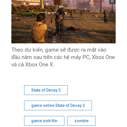
Theo dự kiến, game sẽ được ra mắt vào
đầu năm sau trên các hệ máy PC, Xbox One
và cả Xbox One X.
State of Decay 2
game online State of Decay 2
game sinh tồn
zombie