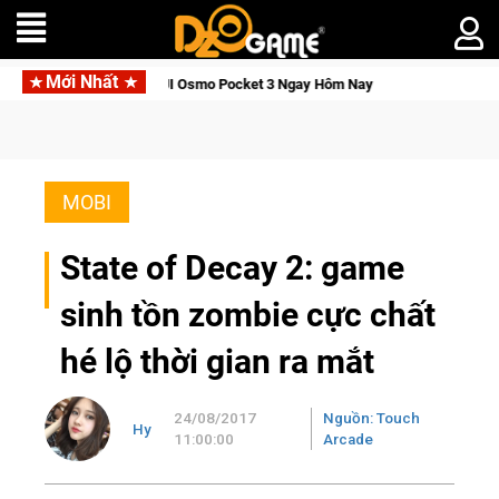
Mới Nhất
ỉnh, Săn DJI Osmo Pocket 3 Ngay Hôm Nay
Lineage W – Quyền 
MOBI
State of Decay 2: game
sinh tồn zombie cực chất
hé lộ thời gian ra mắt
24/08/2017
Nguồn: Touch
Hy
11:00:00
Arcade