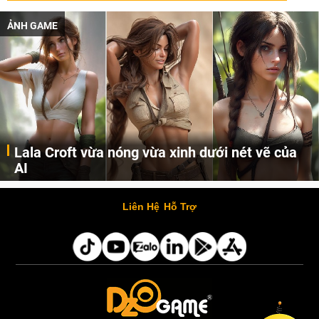
ẢNH GAME
Lala Croft vừa nóng vừa xinh dưới nét vẽ của
AI
Cùng đến với những hình ảnh Lala Croft của Tomb Raider dưới nét vẽ của AI. Một cô nàng xinh đẹp, nóng bỏng nhưng cũng rắn rỏi và mạnh mẽ.
Liên Hệ
Hỗ Trợ