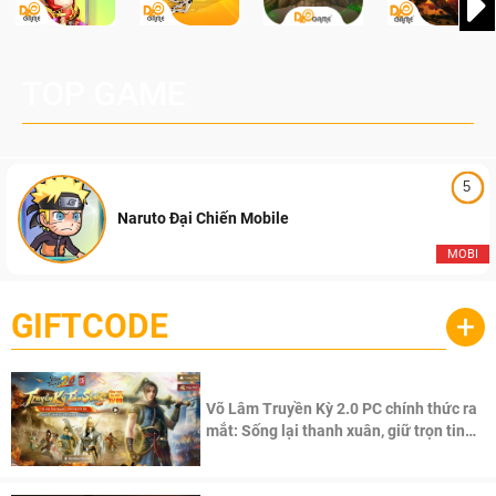
TOP GAME
5
Naruto Đại Chiến Mobile
MOBI
GIFTCODE
+
Võ Lâm Truyền Kỳ 2.0 PC chính thức ra
mắt: Sống lại thanh xuân, giữ trọn tinh
thần Võ Lâm