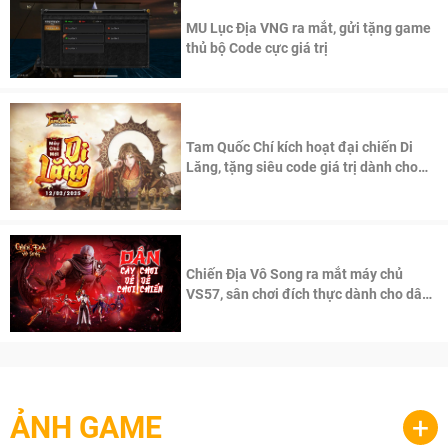
MU Lục Địa VNG ra mắt, gửi tặng game
thủ bộ Code cực giá trị
Tam Quốc Chí kích hoạt đại chiến Di
Lăng, tặng siêu code giá trị dành cho
100 độc giả đầu tiên.
Chiến Địa Vô Song ra mắt máy chủ
VS57, sân chơi đích thực dành cho dân
cày
ẢNH GAME
+