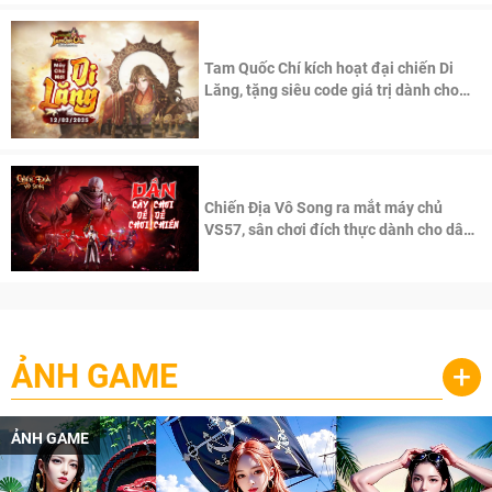
Tam Quốc Chí kích hoạt đại chiến Di
Lăng, tặng siêu code giá trị dành cho
100 độc giả đầu tiên.
Chiến Địa Vô Song ra mắt máy chủ
VS57, sân chơi đích thực dành cho dân
cày
ẢNH GAME
+
ẢNH GAME