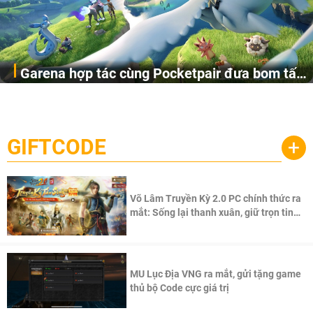
Garena hợp tác cùng Pocketpair đưa bom tấn
Garena Singapore hôm nay đã công bố Palworld Online,
săn thú sinh tồn lên di động với tên gọi
một cuộc phiêu lưu sinh tồn nhiều người chơi mới hiện
Palworld Online
đang được phát triển dựa trên IP Palworld nổi tiếng toàn
cầu, theo giấy phép chính thức từ công ty game Nhật Bản
GIFTCODE
+
Pocketpair, Inc.
Võ Lâm Truyền Kỳ 2.0 PC chính thức ra
mắt: Sống lại thanh xuân, giữ trọn tinh
thần Võ Lâm
MU Lục Địa VNG ra mắt, gửi tặng game
thủ bộ Code cực giá trị