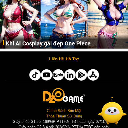
Cosplay Xiangling siêu cute
Cùng thưởng thức những hình ảnh cosplay Xiangling trong Genshin Impact siêu dễ thương của người dùng Weibo "阿包也是兔娘"
Liên Hệ
Hỗ Trợ
Chính Sách Bảo Mật
Thỏa Thuận Sử Dụng
Giấy phép G1 số: 169/GP-PTTH&TTĐT cấp ngày 07/11/2025 |
Giấy phép G2,3,4 số: 202/GXN-PTTH&TTĐT cấp ngày