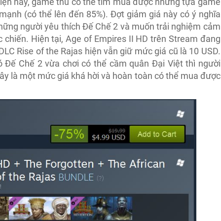
ự kiện này, game thủ có thể tìm mua được những tựa game
mạnh (có thể lên đến 85%). Đợt giảm giá này có ý nghĩa
 những người yêu thích Đế Chế 2 và muốn trải nghiệm cảm
 chiến. Hiện tại, Age of Empires II HD trên Stream đang
DLC Rise of the Rajas hiện vẫn giữ mức giá cũ là 10 USD.
ó Đế Chế 2 vừa chơi có thể cầm quân Đại Việt thì người
Đây là một mức giá khá hời và hoàn toàn có thể mua được