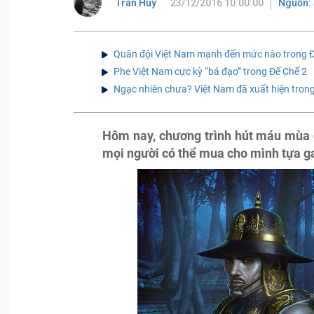
Tran Huy
23/12/2016 10:00:00
Nguồn:
Quân đội Việt Nam mạnh đến mức nào trong Đ
Phe Việt Nam cực kỳ “bá đạo” trong Đế Chế 2
Ngạc nhiên chưa? Việt Nam đã xuất hiện tron
Hôm nay, chương trình hút máu mùa đ
mọi người có thể mua cho mình tựa ga