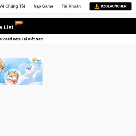
Về Chúng Tôi
Nạp Game
Tài Khoản
 List
1/08/2026
Gia Nhập Closed Beta Norse Saga: Cửu Giới Thức 