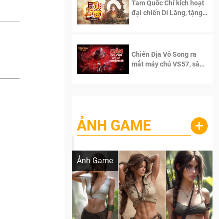
Tam Quốc Chí kích hoạt
đại chiến Di Lăng, tặng
siêu code giá trị dành
cho 100 độc giả đầu
tiên.
Chiến Địa Vô Song ra
mắt máy chủ VS57, sân
chơi đích thực dành cho
dân cày
ẢNH GAME
+
Lala Croft vừa nóng vừa xinh dưới nét vẽ
của AI
Ảnh Game