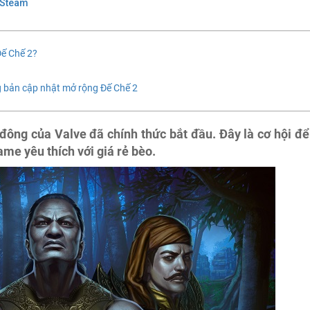
 Steam
ế Chế 2?
g bản cập nhật mở rộng Đế Chế 2
ông của Valve đã chính thức bắt đầu. Đây là cơ hội để
me yêu thích với giá rẻ bèo.