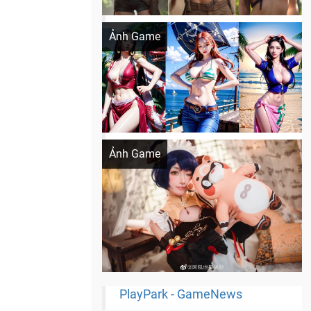
Khi AI Cosplay gái đẹp One Piece
Ảnh Game
Cosplay Xiangling siêu cute
Ảnh Game
PlayPark - GameNews