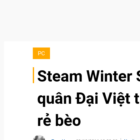
PC
Steam Winter 
quân Đại Việt 
rẻ bèo