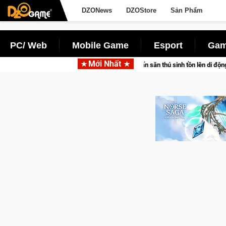
DZONews
DZOStore
Sản Phẩm
PC/ Web
Mobile Game
Esport
Gam
Mới Nhất
 đưa bom tấn săn thú sinh tồn lên di động với tên gọi Palworld Online