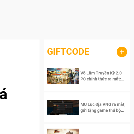
GIFTCODE
+
Võ Lâm Truyền Kỳ 2.0
PC chính thức ra mắt:
Sống lại thanh xuân, giữ
iá
trọn tinh thần Võ Lâm
MU Lục Địa VNG ra mắt,
gửi tặng game thủ bộ
Code cực giá trị