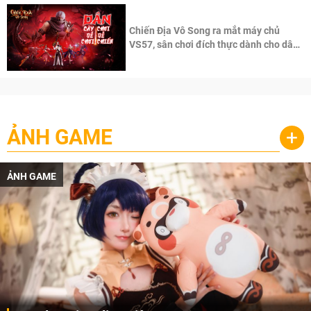
Chiến Địa Vô Song ra mắt máy chủ
VS57, sân chơi đích thực dành cho dân
cày
ẢNH GAME
+
ẢNH GAME