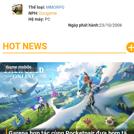
Thể loại:
MMORPG
NPH:
Dzogame
Hệ máy:
PC
Ngày phát hành:
23/10/2006
HOT NEWS
Game mobile
Garena hợp tác cùng Pocketpair đưa bom tấn