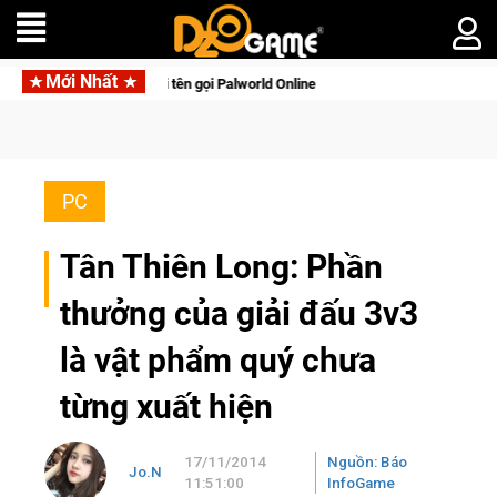
Mới Nhất
g với tên gọi Palworld Online
Gia Nhập Closed Beta Norse Sa
PC
Tân Thiên Long: Phần
thưởng của giải đấu 3v3
là vật phẩm quý chưa
từng xuất hiện
17/11/2014
Nguồn: Báo
Jo.N
11:51:00
InfoGame