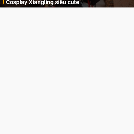
Cosplay Xiangling siêu cute
Cùng thưởng thức những hình ảnh cosplay Xiangling trong Genshin Impact siêu dễ thương của người dùng Weibo "阿包也是兔娘"