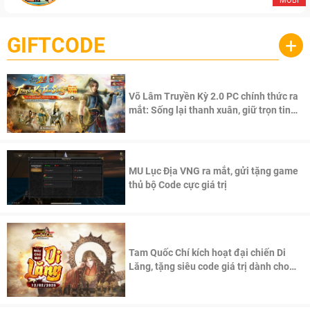
MOBI
GIFTCODE
+
Võ Lâm Truyền Kỳ 2.0 PC chính thức ra
mắt: Sống lại thanh xuân, giữ trọn tinh
thần Võ Lâm
MU Lục Địa VNG ra mắt, gửi tặng game
thủ bộ Code cực giá trị
Tam Quốc Chí kích hoạt đại chiến Di
Lăng, tặng siêu code giá trị dành cho
100 độc giả đầu tiên.