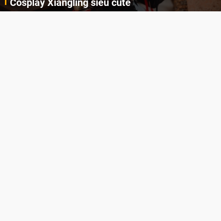
Cosplay Xiangling siêu cute
Cùng thưởng thức những hình ảnh cosplay Xiangling trong Genshin Impact siêu dễ thương của người dùng Weibo "阿包也是兔娘"