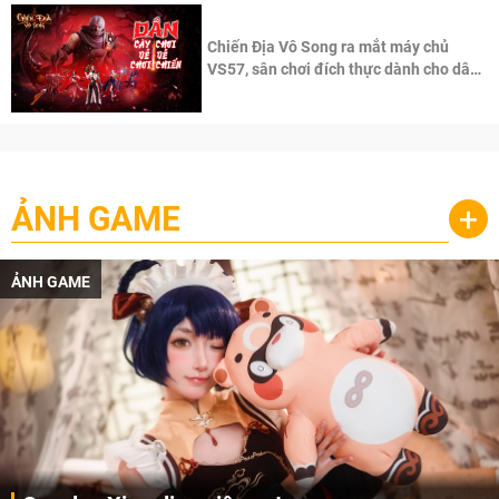
Chiến Địa Vô Song ra mắt máy chủ
VS57, sân chơi đích thực dành cho dân
cày
ẢNH GAME
+
ẢNH GAME