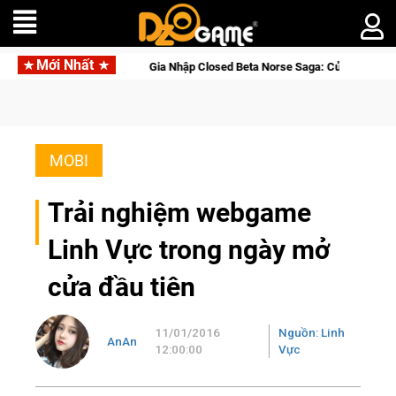
Mới Nhất
a Nhập Closed Beta Norse Saga: Cửu Giới Thức Tỉnh, Săn DJI Osmo Pocket 3
MOBI
Trải nghiệm webgame
Linh Vực trong ngày mở
cửa đầu tiên
11/01/2016
Nguồn: Linh
AnAn
12:00:00
Vực