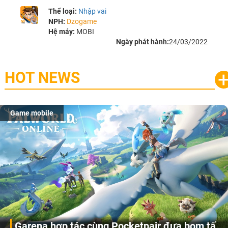
Thể loại:
Nhập vai
NPH:
Dzogame
Hệ máy:
MOBI
Ngày phát hành:
24/03/2022
HOT NEWS
Game mobile
Garena hợp tác cùng Pocketpair đưa bom tấn