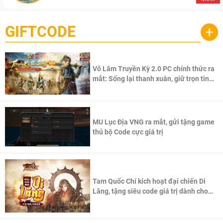
GIFTCODE
+
Võ Lâm Truyền Kỳ 2.0 PC chính thức ra
mắt: Sống lại thanh xuân, giữ trọn tinh
thần Võ Lâm
MU Lục Địa VNG ra mắt, gửi tặng game
thủ bộ Code cực giá trị
Tam Quốc Chí kích hoạt đại chiến Di
Lăng, tặng siêu code giá trị dành cho
100 độc giả đầu tiên.