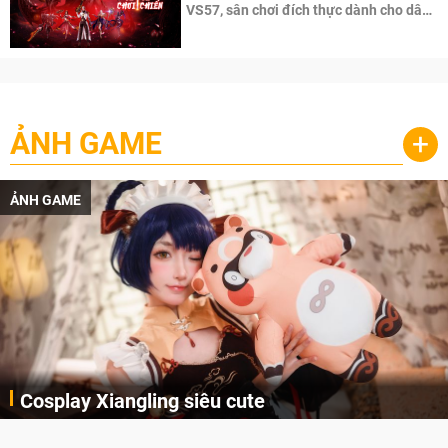
VS57, sân chơi đích thực dành cho dân
cày
ẢNH GAME
+
ẢNH GAME
Cosplay Xiangling siêu cute
Cùng thưởng thức những hình ảnh cosplay Xiangling trong Genshin Impact siêu dễ thương của người dùng Weibo "阿包也是兔娘"