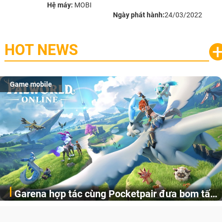
Hệ máy:
MOBI
Ngày phát hành:
24/03/2022
HOT NEWS
Game mobile
Garena hợp tác cùng Pocketpair đưa bom tấn
Garena Singapore hôm nay đã công bố Palworld Online,
săn thú sinh tồn lên di động với tên gọi
một cuộc phiêu lưu sinh tồn nhiều người chơi mới hiện
Palworld Online