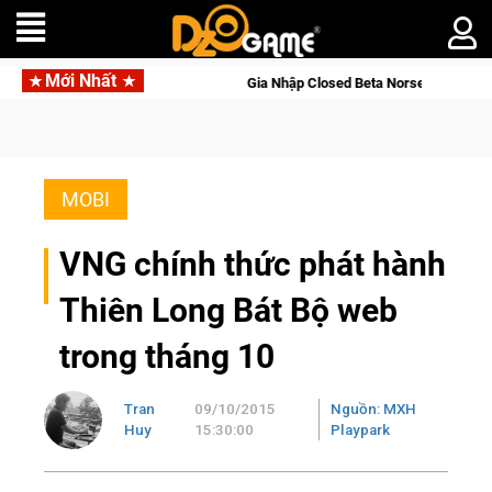
Mới Nhất
line
Gia Nhập Closed Beta Norse Saga: Cửu Giới Thức Tỉnh,
MOBI
VNG chính thức phát hành
Thiên Long Bát Bộ web
trong tháng 10
Tran
09/10/2015
Nguồn: MXH
Huy
15:30:00
Playpark