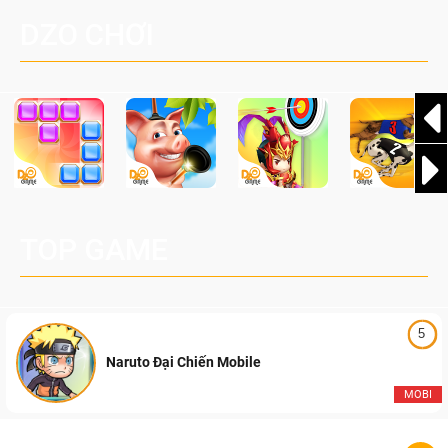
đang được phát triển dựa trên IP Palworld nổi tiếng toàn
DZO CHƠI
cầu, theo giấy phép chính thức từ công ty game Nhật Bản
Pocketpair, Inc.
TOP GAME
5
Naruto Đại Chiến Mobile
MOBI