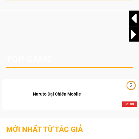
phát hành tổ chức...
TOP GAME
5
Naruto Đại Chiến Mobile
MOBI
MỚI NHẤT TỪ TÁC GIẢ