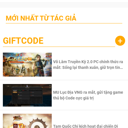
MỚI NHẤT TỪ TÁC GIẢ
GIFTCODE
+
Võ Lâm Truyền Kỳ 2.0 PC chính thức ra
mắt: Sống lại thanh xuân, giữ trọn tinh
thần Võ Lâm
MU Lục Địa VNG ra mắt, gửi tặng game
thủ bộ Code cực giá trị
Tam Quốc Chí kích hoạt đại chiến Di