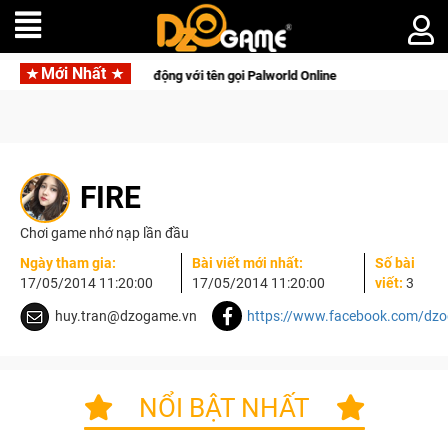
Mới Nhất
hú sinh tồn lên di động với tên gọi Palworld Online
Gia Nhập
FIRE
Chơi game nhớ nạp lần đầu
Ngày tham gia:
Bài viết mới nhất:
Số bài
17/05/2014 11:20:00
17/05/2014 11:20:00
viết:
3
huy.tran@dzogame.vn
https://www.facebook.com/dz
NỔI BẬT NHẤT