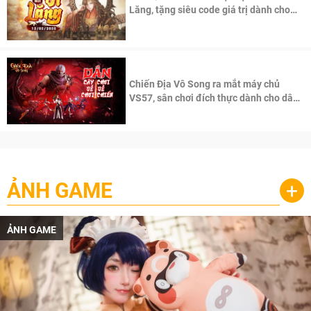
Lăng, tặng siêu code giá trị dành cho
100 độc giả đầu tiên.
Chiến Địa Vô Song ra mắt máy chủ
VS57, sân chơi đích thực dành cho dân
cày
ẢNH GAME
+
ẢNH GAME