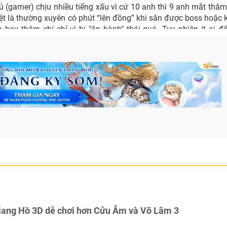
 (gamer) chịu nhiều tiếng xấu vì cứ 10 anh thì 9 anh mắt thâ
ệt là thường xuyên có phút “lên đồng” khi săn được boss hoặc 
hay thậm chí chỉ vì bị "ăn hành" thái quá…Tuy nhiên ít ai để
 cũng có rất nhiều nét đẹp tiềm ẩn mà nhiều người không hay b
iang Hồ 3D dễ chơi hơn Cửu Âm và Võ Lâm 3