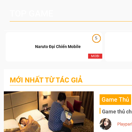
TOP GAME
5
Naruto Đại Chiến Mobile
I
MOBI
MỚI NHẤT TỪ TÁC GIẢ
Game Thủ
Game thủ chú
Playpar