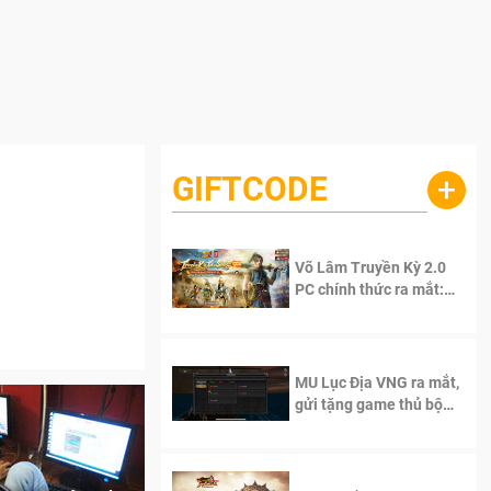
GIFTCODE
+
Võ Lâm Truyền Kỳ 2.0
PC chính thức ra mắt:
Sống lại thanh xuân, giữ
trọn tinh thần Võ Lâm
MU Lục Địa VNG ra mắt,
gửi tặng game thủ bộ
Code cực giá trị