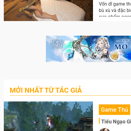
Vốn dĩ game thủ
bù xù và đặc bi
cực phẩm ngon 
gamer chúng tôi
MỚI NHẤT TỪ TÁC GIẢ
Game Thủ
Tiếu Ngạo G