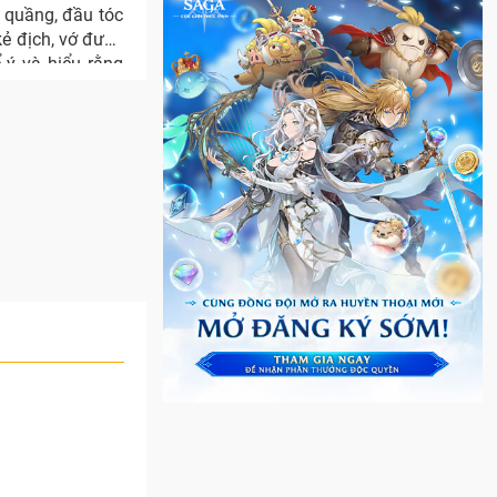
m quầng, đầu tóc
kẻ địch, vớ được
 ý và hiểu rằng
iết.