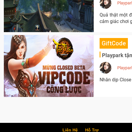
Playpar
Quả thật một đ
cảm giác chơi g
GiftCode
Playpark tặ
Playpar
Nhân dịp Close 
Liên Hệ
Hỗ Trợ