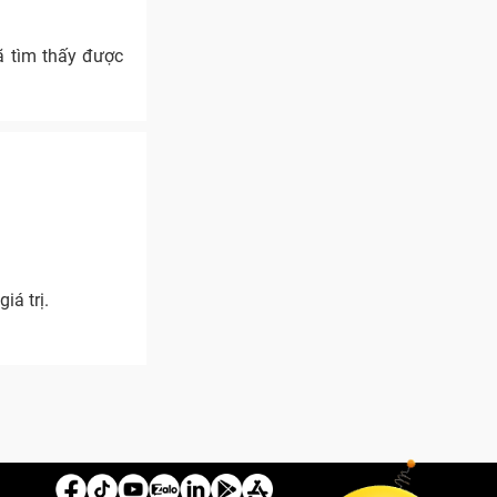
ã tìm thấy được
iá trị.