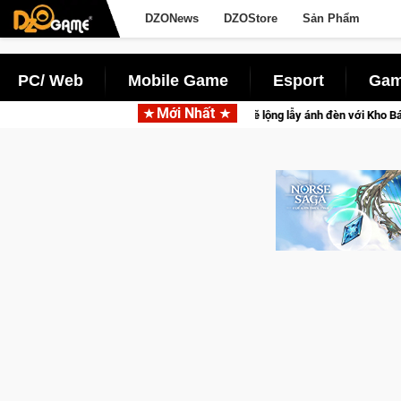
DZONews
DZOStore
Sản Phẩm
PC/ Web
Mobile Game
Esport
Gam
Mới Nhất
 bị của game thủ Crossfire sẽ lộng lẫy ánh đèn với Kho Báu Hoàng Gia Sapph