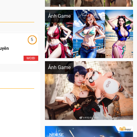
Khi AI Cosplay gái đẹp One Piece
Ảnh Game
5
5
Duyên
Ngạo Thiên Mobile
Cosplay Xiangling siêu cute
MOBI
MOB
Ảnh Game