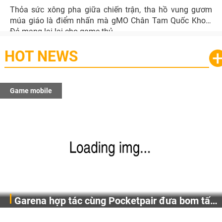
Thỏa sức xông pha giữa chiến trận, tha hồ vung gươm
múa giáo là điểm nhấn mà gMO Chân Tam Quốc Khoái
Đả mang lại lại cho game thủ.
HOT NEWS
Game mobile
Garena hợp tác cùng Pocketpair đưa bom tấn
Garena Singapore hôm nay đã công bố Palworld Online,
săn thú sinh tồn lên di động với tên gọi