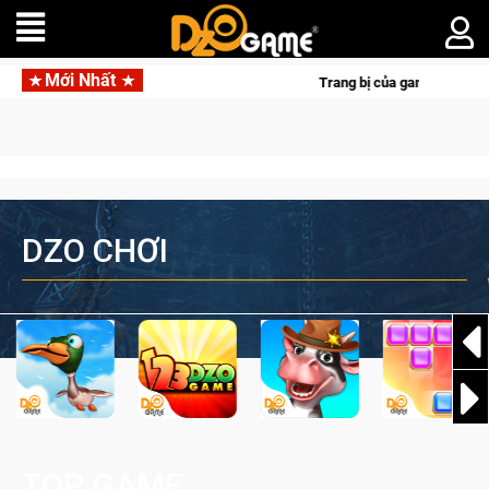
Mới Nhất
Trang bị của game thủ Crossfire sẽ lộng lẫy ánh đèn vớ
DZO CHƠI
TOP GAME