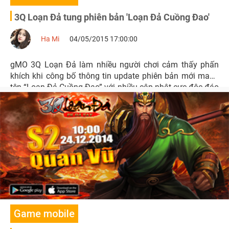
3Q Loạn Đả tung phiên bản 'Loạn Đả Cuồng Đao'
Ha Mi
04/05/2015 17:00:00
gMO 3Q Loạn Đả làm nhiều người chơi cảm thấy phấn
khích khi công bố thông tin update phiên bản mới mang
tên “Loạn Đả Cuồng Đao” với nhiều cập nhật cực độc đáo
và mới lạ.
Game mobile