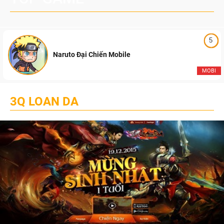
5
Naruto Đại Chiến Mobile
MOBI
3Q LOAN DA