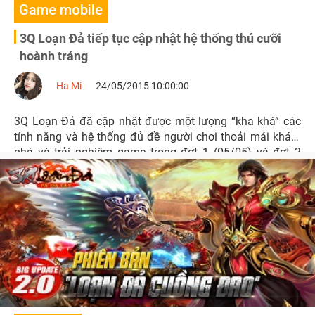
Game mobile
3Q Loạn Đả tiếp tục cập nhật hệ thống thú cưỡi
hoành tráng
Ha Mi
24/05/2015 10:00:00
3Q Loạn Đả đã cập nhật được một lượng “kha khá” các
tính năng và hệ thống đủ đề người chơi thoải mái khám
phá và trải nghiệm game trong đợt 1 (05/05) và đợt 2
(14/05)