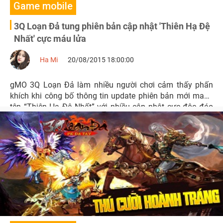
Game mobile
3Q Loạn Đả tung phiên bản cập nhật 'Thiên Hạ Đệ
Nhất' cực máu lửa
Ha Mi
20/08/2015 18:00:00
gMO 3Q Loạn Đả làm nhiều người chơi cảm thấy phấn
khích khi công bố thông tin update phiên bản mới mang
tên “Thiên Hạ Đệ Nhất” với nhiều cập nhật cực độc đáo
và mới lạ. Theo thông tin chính thức từ BQT 3Q Loạn Đả,
phiên bản cập nhật sẽ được diễn ra từ ngày 21/08/2015.