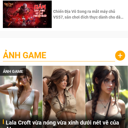
Chiến Địa Vô Song ra mắt máy chủ
VS57, sân chơi đích thực dành cho dân
cày
ẢNH GAME
+
ẢNH GAME
Lala Croft vừa nóng vừa xinh dưới nét vẽ của