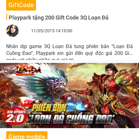
GiftCode
Playpark tặng 200 Gift Code 3Q Loạn Đả
11/05/2015 14:10:00
Nhân dịp game 3Q Loạn Đả tung phiên bản “Loạn Đả
Cuồng Đao”, Playpark xin gửi đến quý độc giả 200 Gift
code với nhiều phần quà giá trị.
Game mobile