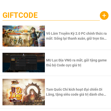
một cuộc phiêu lưu sinh tồn nhiều người chơi mới hiện
Palworld Online
đang được phát triển dựa trên IP Palworld nổi tiếng toàn
cầu, theo giấy phép chính thức từ công ty game Nhật Bản
GIFTCODE
+
Pocketpair, Inc.
Võ Lâm Truyền Kỳ 2.0 PC chính thức ra
mắt: Sống lại thanh xuân, giữ trọn tinh
thần Võ Lâm
MU Lục Địa VNG ra mắt, gửi tặng game
thủ bộ Code cực giá trị
Tam Quốc Chí kích hoạt đại chiến Di
Lăng, tặng siêu code giá trị dành cho
100 độc giả đầu tiên.