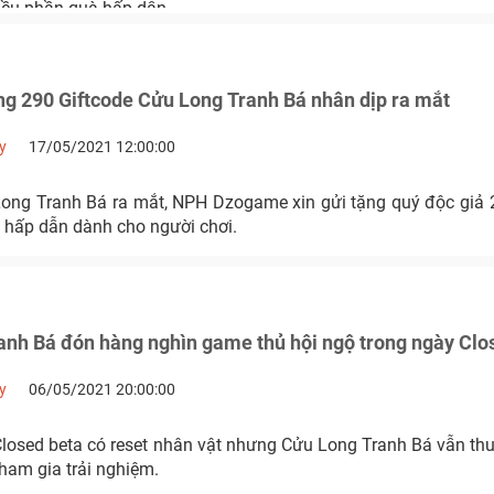
hiều phần quà hấp dẫn.
g 290 Giftcode Cửu Long Tranh Bá nhân dịp ra mắt
y
17/05/2021 12:00:00
ong Tranh Bá ra mắt, NPH Dzogame xin gửi tặng quý độc giả 2
 hấp dẫn dành cho người chơi.
anh Bá đón hàng nghìn game thủ hội ngộ trong ngày Clo
y
06/05/2021 20:00:00
Closed beta có reset nhân vật nhưng Cửu Long Tranh Bá vẫn th
ham gia trải nghiệm.