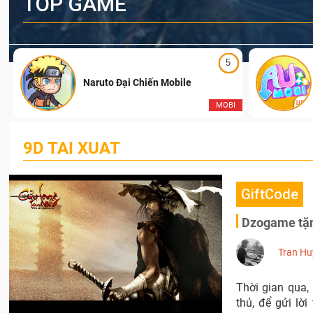
TOP GAME
5
Naruto Đại Chiến Mobile
I
MOBI
9D TAI XUAT
GiftCode
Dzogame tặn
Tran Hu
Thời gian qua
thủ, để gửi lờ