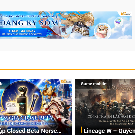
le
Game mobile
ập Closed Beta Norse
Lineage W – Quyền 