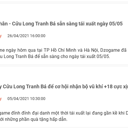
hân - Cửu Long Tranh Bá sẵn sàng tái xuất ngày 05/05
y
26/04/2021 16:00:00
line ngày hôm qua tại TP Hồ Chí Minh và Hà Nội, Dzogame đ
ửu Long Tranh Bá để sẵn sàng cho ngày tái xuất 05/05.
 Cửu Long Tranh Bá để cơ hội nhận bộ vũ khí +18 cực xị
y
05/04/2021 10:30:00
game đỉnh đỉnh đại danh một thời tái xuất lại đang gần kề kh
với những phần quà tặng hấp dẫn.