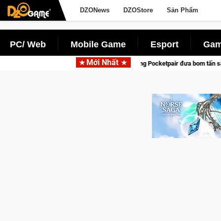
DZONews
DZOStore
Sản Phẩm
PC/ Web
Mobile Game
Esport
Gam
Mới Nhất
Garena hợp tác cùng Pocketpair đưa bom tấn săn thú sinh tồn lên di động vớ