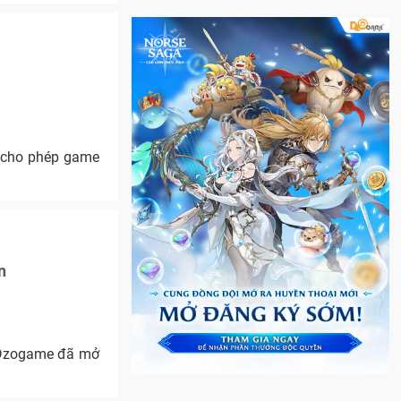
ã cho phép game
n
i Dzogame đã mở