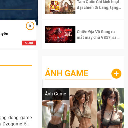
Tam Quốc Chí kích hoạt
đại chiến Di Lăng, tặng
siêu code giá trị dành
cho 100 độc giả đầu
tiên.
5
5
Chiến Địa Vô Song ra
Duyên
Ngạo Thiên Mobile
mắt máy chủ VS57, sân
chơi đích thực dành cho
MOBI
MOB
dân cày
ẢNH GAME
+
Lala Croft vừa nóng vừa xinh dưới nét vẽ
của AI
Ảnh Game
cộng dồng game
giả Dzogame 500