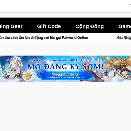
ing Gear
Gift Code
Cộng Đồng
Game
i tên gọi Palworld Online
Gia Nhập Closed Beta Norse Saga: 