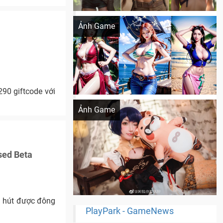
Khi AI Cosplay gái đẹp One Piece
Ảnh Game
90 giftcode với
Cosplay Xiangling siêu cute
Ảnh Game
sed Beta
u hút được đông
PlayPark - GameNews