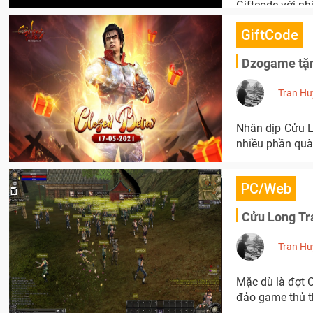
Giftcode với n
GiftCode
Dzogame tặn
Tran Hu
Nhân dịp Cửu L
nhiều phần quà
PC/Web
Cửu Long Tr
Tran Hu
Mặc dù là đợt 
đảo game thủ t