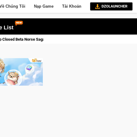
Về Chúng Tôi
Nạp Game
Tài Khoản
 List
Cửu Giới Thức Tỉnh, Săn DJI Osmo Pocket 3 Ngay Hôm Nay
Li