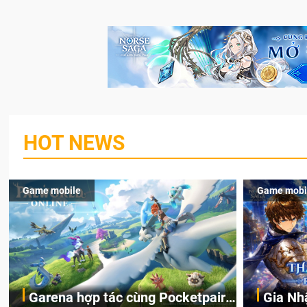
HOT NEWS
Game mobile
Game mobi
Garena hợp tác cùng Pocketpair
Gia Nh