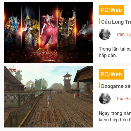
PC/Web
Cửu Long Tr
Tran Hu
Trong lần tái 
hấp dẫn.
PC/Web
Dzogame xác
Tran Hu
Ngay trong nă
kiếm hiệp trên