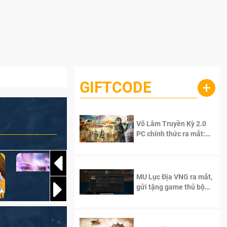
GIFTCODE
+
Võ Lâm Truyền Kỳ 2.0
PC chính thức ra mắt:
Sống lại thanh xuân, giữ
trọn tinh thần Võ Lâm
MU Lục Địa VNG ra mắt,
gửi tặng game thủ bộ
Code cực giá trị