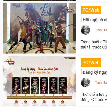
PC/Web
Hội ngộ cố n
Tran Hu
Trong buổi off
thủ tải trước C
PC/Web
Đăng ký ngay
Tran Hu
Thời điểm tựa 
đăng ký trước 