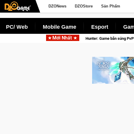
DZONews
DZOStore
Sản Phẩm
PC/ Web
Mobile Game
Esport
Gam
Mới Nhất
u thực
Medal Hunter: Game bắn súng PvP tọa độ đỉnh cao đưa b