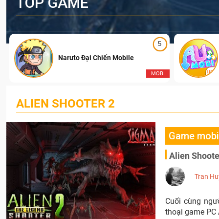
TOP GAME
5
Naruto Đại Chiến Mobile
I
MOBI
ALIEN SHOOTER 2
Game mobi
Alien Shoote
Tran Hu
Cuối cùng ngư
thoại game PC A