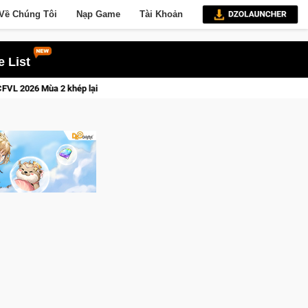
Về Chúng Tôi
Nạp Game
Tài Khoản
 List
 lại với hành trình đầy cảm xúc, Team Falcons lên ngôi vô địch