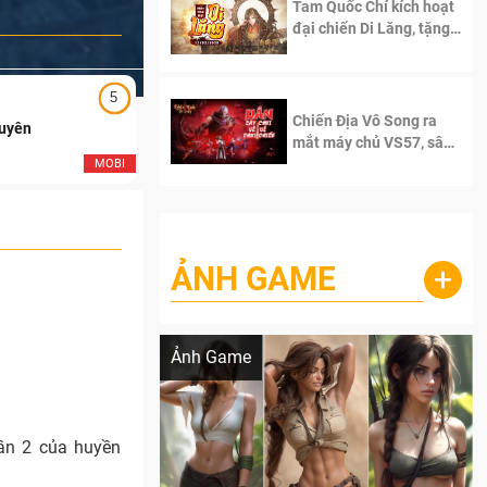
Tam Quốc Chí kích hoạt
đại chiến Di Lăng, tặng
siêu code giá trị dành
cho 100 độc giả đầu
tiên.
5
5
Chiến Địa Vô Song ra
Duyên
Ngạo Thiên Mobile
mắt máy chủ VS57, sân
chơi đích thực dành cho
MOBI
MOB
dân cày
ẢNH GAME
+
Lala Croft vừa nóng vừa xinh dưới nét vẽ
của AI
Ảnh Game
ần 2 của huyền