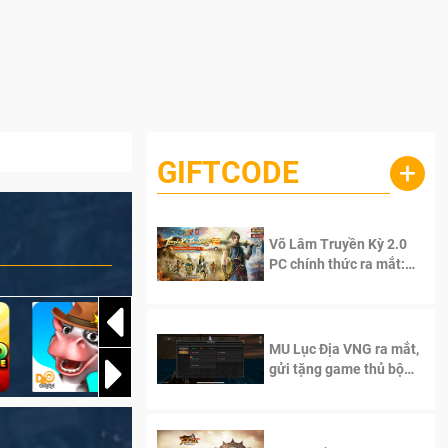
GIFTCODE
+
Võ Lâm Truyền Kỳ 2.0
PC chính thức ra mắt:
Sống lại thanh xuân, giữ
trọn tinh thần Võ Lâm
MU Lục Địa VNG ra mắt,
gửi tặng game thủ bộ
Code cực giá trị