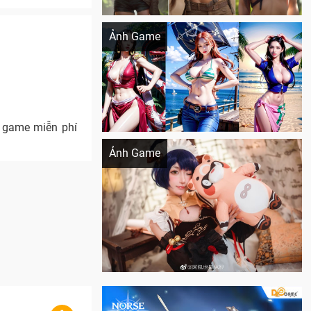
Khi AI Cosplay gái đẹp One Piece
Ảnh Game
t game miễn phí
Cosplay Xiangling siêu cute
Ảnh Game