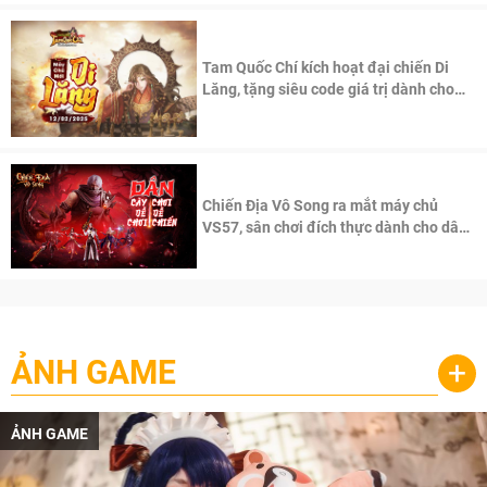
Tam Quốc Chí kích hoạt đại chiến Di
Lăng, tặng siêu code giá trị dành cho
100 độc giả đầu tiên.
Chiến Địa Vô Song ra mắt máy chủ
VS57, sân chơi đích thực dành cho dân
cày
ẢNH GAME
+
ẢNH GAME