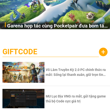
Garena hợp tác cùng Pocketpair đưa bom tấn
Garena Singapore hôm nay đã công bố Palworld Online,
săn thú sinh tồn lên di động với tên gọi
một cuộc phiêu lưu sinh tồn nhiều người chơi mới hiện
Palworld Online
đang được phát triển dựa trên IP Palworld nổi tiếng toàn
cầu, theo giấy phép chính thức từ công ty game Nhật Bản
GIFTCODE
+
Pocketpair, Inc.
Võ Lâm Truyền Kỳ 2.0 PC chính thức ra
mắt: Sống lại thanh xuân, giữ trọn tinh
thần Võ Lâm
MU Lục Địa VNG ra mắt, gửi tặng game
thủ bộ Code cực giá trị