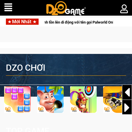
Mới Nhất
săn thú sinh tồn lên di động với tên gọi Palworld Online
Gia 
DZO CHƠI
TOP GAME