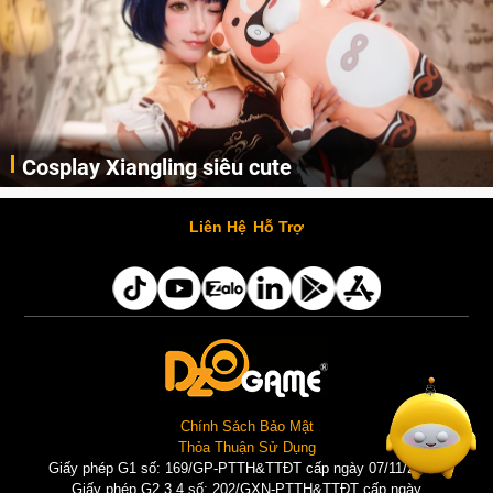
Cosplay Xiangling siêu cute
Cùng thưởng thức những hình ảnh cosplay Xiangling trong Genshin Impact siêu dễ thương của người dùng Weibo "阿包也是兔娘"
Liên Hệ
Hỗ Trợ
Chính Sách Bảo Mật
Thỏa Thuận Sử Dụng
Giấy phép G1 số: 169/GP-PTTH&TTĐT cấp ngày 07/11/2025 |
Giấy phép G2,3,4 số: 202/GXN-PTTH&TTĐT cấp ngày