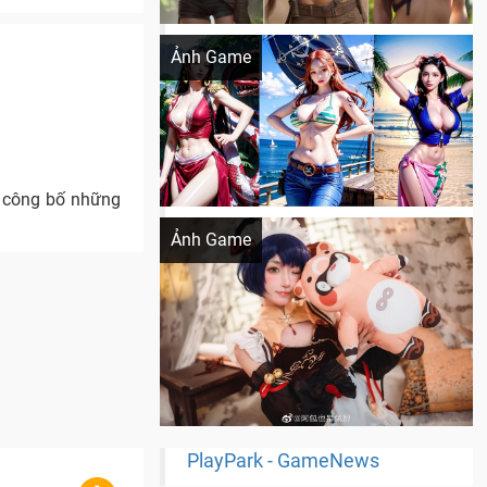
Khi AI Cosplay gái đẹp One Piece
Ảnh Game
g công bố những
Cosplay Xiangling siêu cute
Ảnh Game
PlayPark - GameNews