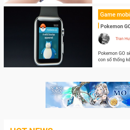
Game mobi
Pokemon GO 
Tran Hu
Pokemon GO sẽ 
con số thống k