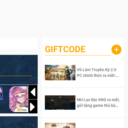
GIFTCODE
+
Võ Lâm Truyền Kỳ 2.0
PC chính thức ra mắt:
Sống lại thanh xuân, giữ
trọn tinh thần Võ Lâm
MU Lục Địa VNG ra mắt,
gửi tặng game thủ bộ
Code cực giá trị