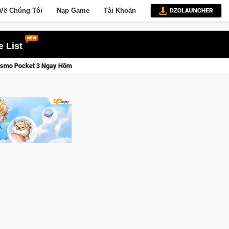
Về Chúng Tôi
Nạp Game
Tài Khoản
 List
ôm Nay
Lineage W – Quyền lực và tài phú sẽ về tay kẻ đoạt đư