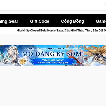
ing Gear
Gift Code
Cộng Đồng
Game
Closed Beta Norse Saga: Cửu Giới Thức Tỉnh, Săn DJI Osmo Pocket 3 Ngay H