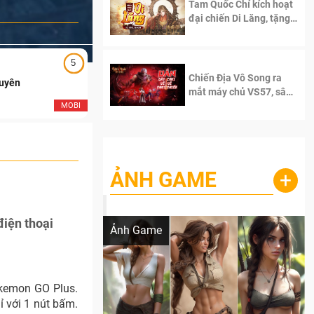
Tam Quốc Chí kích hoạt
đại chiến Di Lăng, tặng
siêu code giá trị dành
cho 100 độc giả đầu
tiên.
5
5
Chiến Địa Vô Song ra
Duyên
Ngạo Thiên Mobile
mắt máy chủ VS57, sân
chơi đích thực dành cho
MOBI
MOB
dân cày
ẢNH GAME
+
Lala Croft vừa nóng vừa xinh dưới nét vẽ
của AI
iện thoại
Ảnh Game
okemon GO Plus.
ỉ với 1 nút bấm.