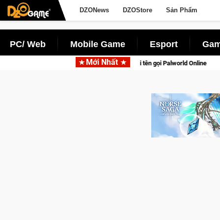
DZONews
DZOStore
Sản Phẩm
PC/ Web
Mobile Game
Esport
Gam
Mới Nhất
ú sinh tồn lên di động với tên gọi Palworld Online
Gia Nhập 