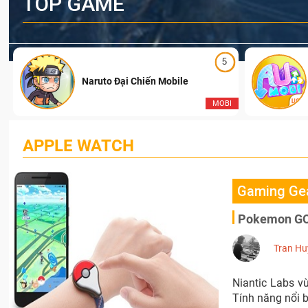
TOP GAME
5
Naruto Đại Chiến Mobile
I
MOBI
APPLE WATCH
Gaming Ge
Pokemon GO P
Tran Hu
Niantic Labs v
Tính năng nổi b