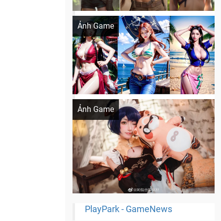
Khi AI Cosplay gái đẹp One Piece
Ảnh Game
Cosplay Xiangling siêu cute
Ảnh Game
PlayPark - GameNews