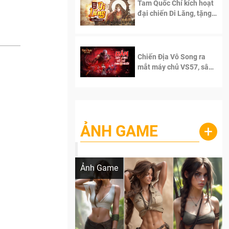
Tam Quốc Chí kích hoạt
đại chiến Di Lăng, tặng
siêu code giá trị dành
cho 100 độc giả đầu
tiên.
Chiến Địa Vô Song ra
mắt máy chủ VS57, sân
chơi đích thực dành cho
dân cày
ẢNH GAME
+
Lala Croft vừa nóng vừa xinh dưới nét vẽ
của AI
Ảnh Game