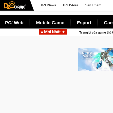
DZONews
DZOStore
Sản Phẩm
PC/ Web
Mobile Game
Esport
Gam
Mới Nhất
Trang bị của game thủ Crossfire sẽ lộng lẫy ánh đèn với Kho Bá