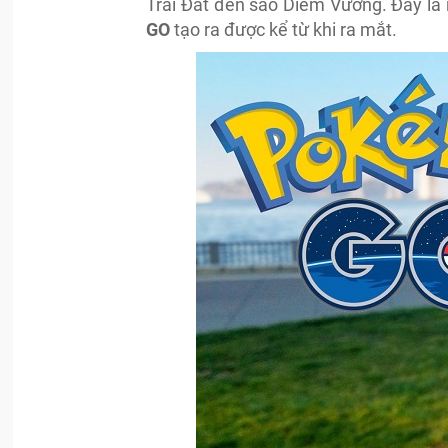
Trái Đất đến sao Diêm Vương. Đây là
GO
tạo ra được kể từ khi ra mắt.