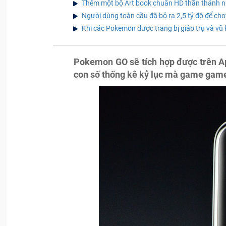
Thêm một bộ Art book chuẩn HD thần thánh
Người dùng toàn cầu đã bỏ ra 2,5 tỷ đô để chơi
Khi các Pokemon được trang bị giáp trụ và vũ k
Pokemon GO sẽ tích hợp được trên Ap
con số thống kê kỷ lục mà game game