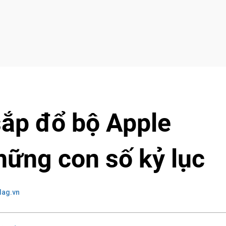
ắp đổ bộ Apple
hững con số kỷ lục
lag.vn