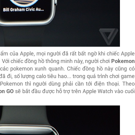
hẩm của Apple, mọi người đã rất bất ngờ khi chiếc Apple
. Với chiếc đồng hồ thông minh này, người chơi
Pokemon
 các pokemon xunh quanh. Chiếc đồng hồ này cũng có
đi, số lượng calo tiêu hao... trong quá trình chơi game
Pokemon thì người dùng phải cần tới điện thoại. Theo
on GO
sẽ bắt đầu được hỗ trợ trên Apple Watch vào cuối