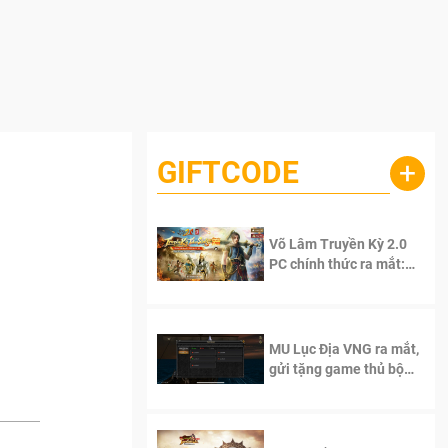
GIFTCODE
+
Võ Lâm Truyền Kỳ 2.0
PC chính thức ra mắt:
Sống lại thanh xuân, giữ
trọn tinh thần Võ Lâm
MU Lục Địa VNG ra mắt,
gửi tặng game thủ bộ
Code cực giá trị