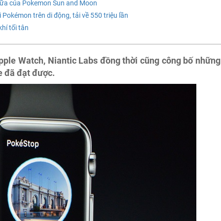
 nữa của Pokemon Sun and Moon
 Pokémon trên di động, tải về 550 triệu lần
hí tối tân
ple Watch, Niantic Labs đồng thời cũng công bố những
 đã đạt được.