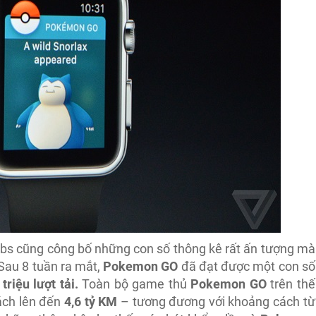
 Labs cũng công bố những con số thông kê rất ấn tượng mà
Sau 8 tuần ra mắt,
Pokemon GO
đã đạt được một con số
triệu lượt tải.
Toàn bộ game thủ
Pokemon GO
trên thế
ách lên đến
4,6 tỷ KM
– tương đương với khoảng cách từ