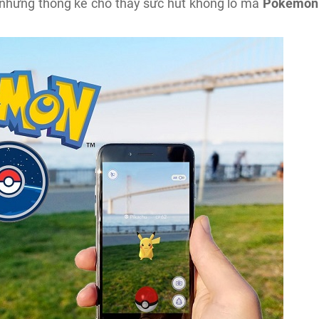
 những thông kê cho thấy sức hút khổng lồ mà
Pokemon