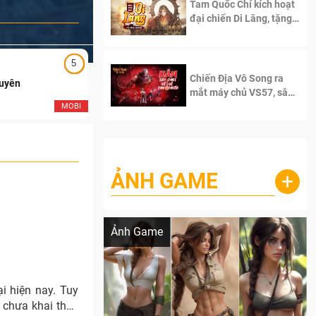
Tam Quốc Chí kích hoạt
đại chiến Di Lăng, tặng
siêu code giá trị dành
cho 100 độc giả đầu
tiên.
5
5
Chiến Địa Vô Song ra
Duyên
Ngạo Thiên Mobile
mắt máy chủ VS57, sân
chơi đích thực dành cho
MOBI
MOB
dân cày
ẢNH GAME
+
Lala Croft vừa nóng vừa xinh dưới nét vẽ
của AI
Ảnh Game
i hiện nay. Tuy
 chưa khai thác