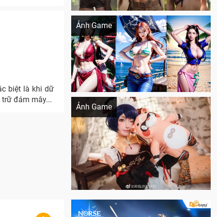
Khi AI Cosplay gái đẹp One Piece
Ảnh Game
c biệt là khi dữ
Cosplay Xiangling siêu cute
 trữ đám mây...
Ảnh Game