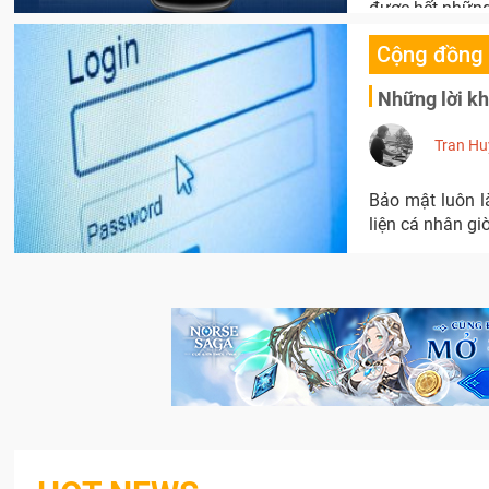
được hết những 
Cộng đồng
Những lời k
Tran Hu
Bảo mật luôn là
liện cá nhân gi