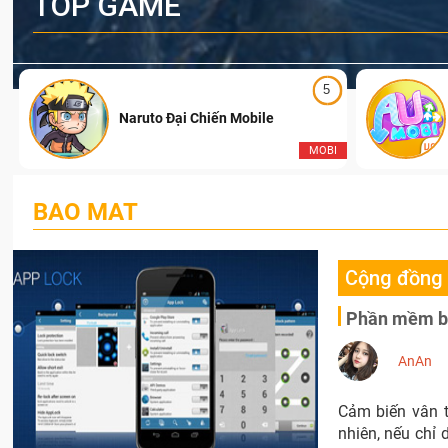
TOP GAME
5
Naruto Đại Chiến Mobile
I
MOBI
BAO MAT
Cộng đồng
Phần mềm bảo
AnAn
Cảm biến vân t
nhiên, nếu chỉ