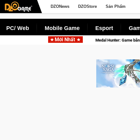
DZONews
DZOStore
Sản Phẩm
PC/ Web
Mobile Game
Esport
Gam
Mới Nhất
ành Kent sắp tới!
Medal Hunter: Game bắn súng PvP tọa độ đỉn