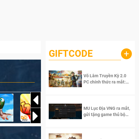
GIFTCODE
+
Võ Lâm Truyền Kỳ 2.0
PC chính thức ra mắt:
Sống lại thanh xuân, giữ
trọn tinh thần Võ Lâm
MU Lục Địa VNG ra mắt,
gửi tặng game thủ bộ
Code cực giá trị