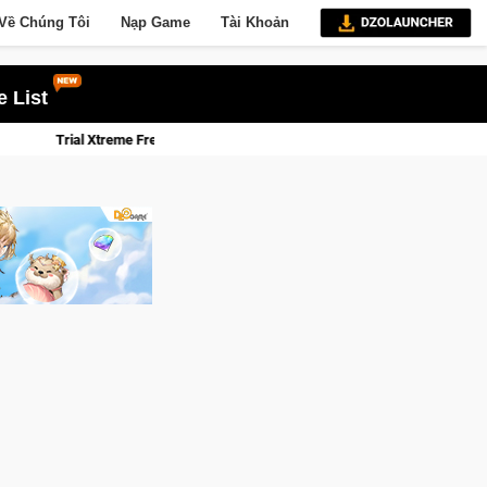
Về Chúng Tôi
Nạp Game
Tài Khoản
 List
eme Freedom – Game đua xe mô tô PvP sở hữu vật lý siêu thực