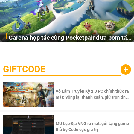
Garena hợp tác cùng Pocketpair đưa bom tấn
Garena Singapore hôm nay đã công bố Palworld Online,
săn thú sinh tồn lên di động với tên gọi
một cuộc phiêu lưu sinh tồn nhiều người chơi mới hiện
Palworld Online
đang được phát triển dựa trên IP Palworld nổi tiếng toàn
cầu, theo giấy phép chính thức từ công ty game Nhật Bản
GIFTCODE
+
Pocketpair, Inc.
Võ Lâm Truyền Kỳ 2.0 PC chính thức ra
mắt: Sống lại thanh xuân, giữ trọn tinh
thần Võ Lâm
MU Lục Địa VNG ra mắt, gửi tặng game
thủ bộ Code cực giá trị