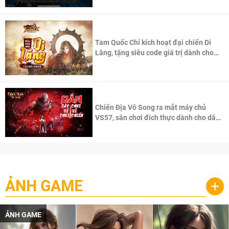
Tam Quốc Chí kích hoạt đại chiến Di
Lăng, tặng siêu code giá trị dành cho
100 độc giả đầu tiên.
Chiến Địa Vô Song ra mắt máy chủ
VS57, sân chơi đích thực dành cho dân
cày
ẢNH GAME
+
ẢNH GAME