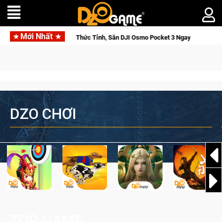
Mới Nhất
se Saga: Cửu Giới Thức Tỉnh, Săn DJI Osmo Pocket 3 Ngay Hôm Nay
DZO CHƠI
TOP GAME