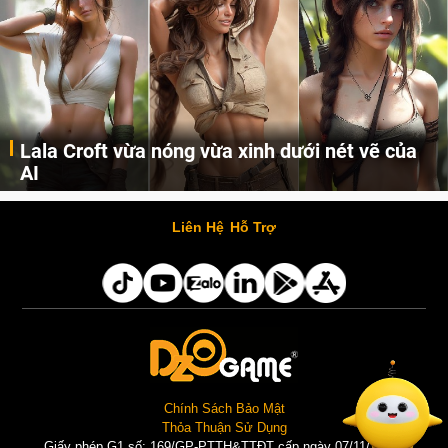
Lala Croft vừa nóng vừa xinh dưới nét vẽ của
AI
Cùng đến với những hình ảnh Lala Croft của Tomb Raider dưới nét vẽ của AI. Một cô nàng xinh đẹp, nóng bỏng nhưng cũng rắn rỏi và mạnh mẽ.
Liên Hệ
Hỗ Trợ
Chính Sách Bảo Mật
Thỏa Thuận Sử Dụng
Giấy phép G1 số: 169/GP-PTTH&TTĐT cấp ngày 07/11/2025 |