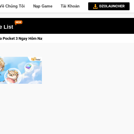
Về Chúng Tôi
Nạp Game
Tài Khoản
 List
Lineage W – Quyền lực và tài phú sẽ về tay kẻ đoạt được Vươ