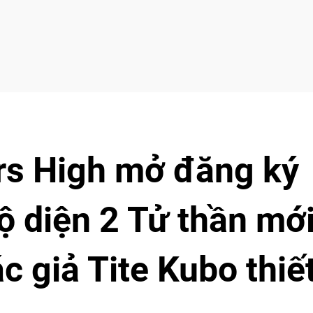
s High mở đăng ký
ộ diện 2 Tử thần mớ
c giả Tite Kubo thiế