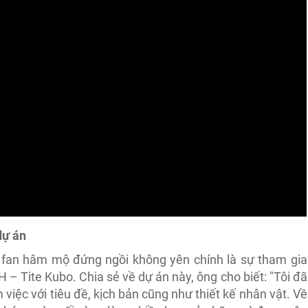
dự án
 fan hâm mộ đứng ngồi không yên chính là sự tham gia
 – Tite Kubo. Chia sẻ về dự án này, ông cho biết: "Tôi đã
việc với tiêu đề, kịch bản cũng như thiết kế nhân vật. Về