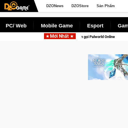
DZONews
DZOStore
Sản Phẩm
PC/ Web
Mobile Game
Esport
Gam
Mới Nhất
tồn lên di động với tên gọi Palworld Online
Gia Nhập Closed 