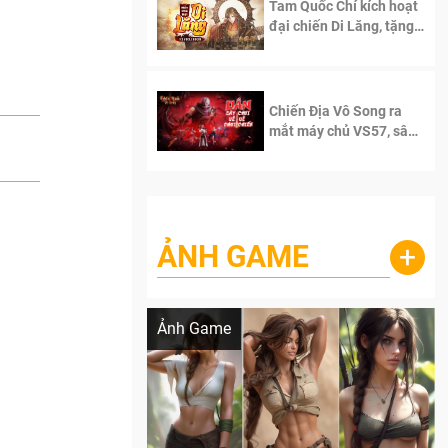
Tam Quốc Chí kích hoạt
đại chiến Di Lăng, tặng
siêu code giá trị dành
cho 100 độc giả đầu
tiên.
Chiến Địa Vô Song ra
mắt máy chủ VS57, sân
chơi đích thực dành cho
dân cày
ẢNH GAME
+
Lala Croft vừa nóng vừa xinh dưới nét vẽ
của AI
Ảnh Game