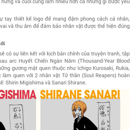
ào hứng và cuối cùng làm nhiều hơn cả những gì được yêu
tự tay thiết kế logo để mang đậm phong cách cá nhân,
ử vai và thu âm để đảm bảo nhân vật được thể hiện đúng
mới
 có sự liên kết với kịch bản chính của truyện tranh, tập
a sau arc Huyết Chiến Ngàn Năm (Thousand-Year Blood
hững gương mặt quen thuộc như Ichigo Kurosaki, Rukia,
ợc làm quen với 2 nhân vật Tử thần (Soul Reapers) hoàn
kế: Shirin Migishima và Sanari Shirane.