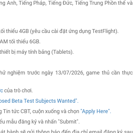
ếng Anh, Tiếng Pháp, Tiếng Đức, Tiếng Trung Phồn thể và
tối thiểu 4GB (yêu cầu cài đặt ứng dụng TestFlight).
RAM tối thiểu 6GB.
thiết bị máy tính bảng (Tablets).
hử nghiệm trước ngày 13/07/2026, game thủ cần thực
ức
của trò chơi.
osed Beta Test Subjects Wanted".
g Tin tức CBT, cuộn xuống và chọn
"Apply Here".
iểu mẫu đăng ký và nhấn "Submit".
át hành sẽ gửi thông báo đến địa chỉ email đăng ký sau