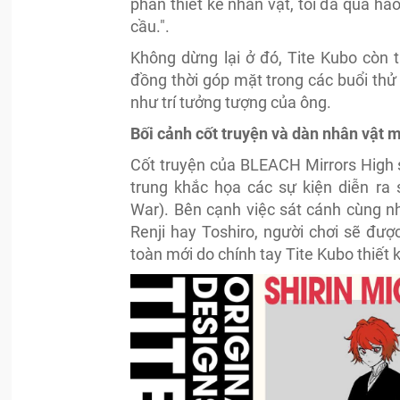
phần thiết kế nhân vật, tôi đã quá h
cầu.".
Không dừng lại ở đó, Tite Kubo còn 
đồng thời góp mặt trong các buổi th
như trí tưởng tượng của ông.
Bối cảnh cốt truyện và dàn nhân vật 
Cốt truyện của BLEACH Mirrors High sẽ
trung khắc họa các sự kiện diễn r
War). Bên cạnh việc sát cánh cùng n
Renji hay Toshiro, người chơi sẽ đư
toàn mới do chính tay Tite Kubo thiết 