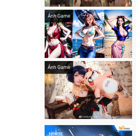
Khi AI Cosplay gái đẹp One Piece
Ảnh Game
Cosplay Xiangling siêu cute
Ảnh Game