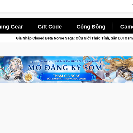
ing Gear
Gift Code
Cộng Đồng
Game
Beta Norse Saga: Cửu Giới Thức Tỉnh, Săn DJI Osmo Pocket 3 Ngay Hôm Nay