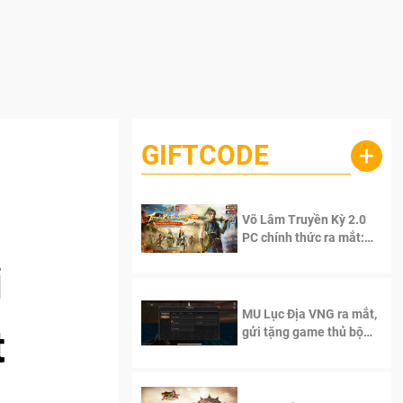
GIFTCODE
+
Võ Lâm Truyền Kỳ 2.0
PC chính thức ra mắt:
Sống lại thanh xuân, giữ
i
trọn tinh thần Võ Lâm
MU Lục Địa VNG ra mắt,
t
gửi tặng game thủ bộ
Code cực giá trị