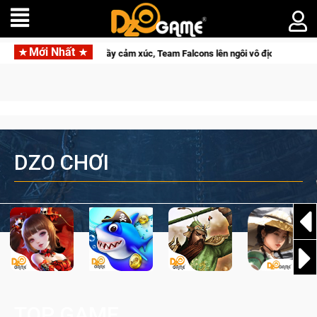
Mới Nhất
 trình đầy cảm xúc, Team Falcons lên ngôi vô địch
Trở thành 
DZO CHƠI
TOP GAME