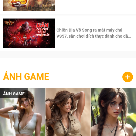
100 độc giả đầu tiên.
Chiến Địa Vô Song ra mắt máy chủ
VS57, sân chơi đích thực dành cho dân
cày
ẢNH GAME
+
ẢNH GAME