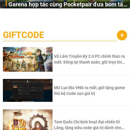
Garena hợp tác cùng Pocketpair đưa bom tấn
Garena Singapore hôm nay đã công bố Palworld Online,
săn thú sinh tồn lên di động với tên gọi
một cuộc phiêu lưu sinh tồn nhiều người chơi mới hiện
Palworld Online
đang được phát triển dựa trên IP Palworld nổi tiếng toàn
cầu, theo giấy phép chính thức từ công ty game Nhật Bản
GIFTCODE
+
Pocketpair, Inc.
Võ Lâm Truyền Kỳ 2.0 PC chính thức ra
mắt: Sống lại thanh xuân, giữ trọn tinh
thần Võ Lâm
MU Lục Địa VNG ra mắt, gửi tặng game
thủ bộ Code cực giá trị
Tam Quốc Chí kích hoạt đại chiến Di
Lăng, tặng siêu code giá trị dành cho