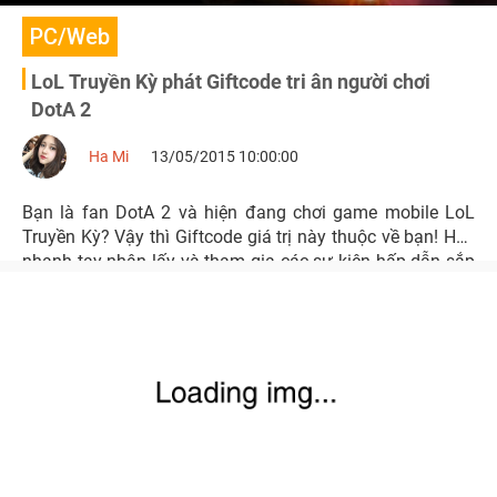
PC/Web
LoL Truyền Kỳ phát Giftcode tri ân người chơi
DotA 2
Ha Mi
13/05/2015 10:00:00
Bạn là fan DotA 2 và hiện đang chơi game mobile LoL
Truyền Kỳ? Vậy thì Giftcode giá trị này thuộc về bạn! Hãy
nhanh tay nhận lấy và tham gia các sự kiện hấp dẫn sắp
tới của LoL Truyền Kỳ do cộng đồng tổ chức nhé!