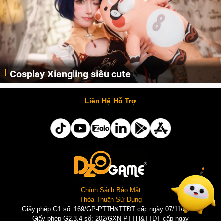
Lala Croft vừa nóng vừa xinh dưới nét vẽ của
AI
Cùng đến với những hình ảnh Lala Croft của Tomb Raider dưới nét vẽ của AI. Một cô nàng xinh đẹp, nóng bỏng nhưng cũng rắn rỏi và mạnh mẽ.
Liên Hệ
Hỗ Trợ
Chính Sách Bảo Mật
Thỏa Thuận Sử Dụng
Giấy phép G1 số: 169/GP-PTTH&TTĐT cấp ngày 07/11/2025 |
Giấy phép G2,3,4 số: 202/GXN-PTTH&TTĐT cấp ngày