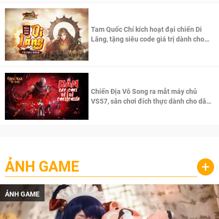
Tam Quốc Chí kích hoạt đại chiến Di
Lăng, tặng siêu code giá trị dành cho
100 độc giả đầu tiên.
Chiến Địa Vô Song ra mắt máy chủ
VS57, sân chơi đích thực dành cho dân
cày
ẢNH GAME
+
ẢNH GAME