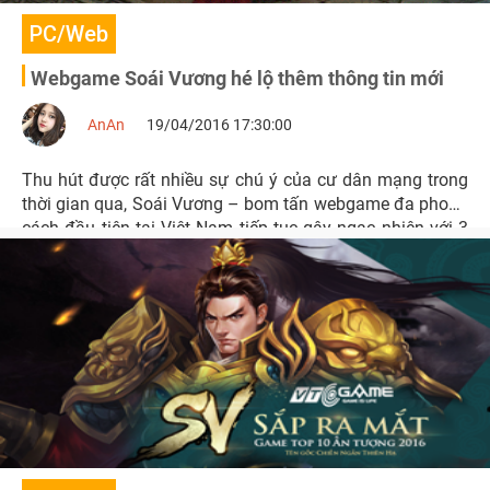
PC/Web
Webgame Soái Vương hé lộ thêm thông tin mới
AnAn
19/04/2016 17:30:00
Thu hút được rất nhiều sự chú ý của cư dân mạng trong
thời gian qua, Soái Vương – bom tấn webgame đa phong
cách đầu tiên tại Việt Nam tiếp tục gây ngạc nhiên với 3
lớp nhân vật độc đáo và thú vị trong game.