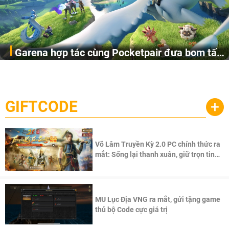
Garena hợp tác cùng Pocketpair đưa bom tấn
Garena Singapore hôm nay đã công bố Palworld Online,
săn thú sinh tồn lên di động với tên gọi
một cuộc phiêu lưu sinh tồn nhiều người chơi mới hiện
Palworld Online
đang được phát triển dựa trên IP Palworld nổi tiếng toàn
cầu, theo giấy phép chính thức từ công ty game Nhật Bản
GIFTCODE
+
Pocketpair, Inc.
Võ Lâm Truyền Kỳ 2.0 PC chính thức ra
mắt: Sống lại thanh xuân, giữ trọn tinh
thần Võ Lâm
MU Lục Địa VNG ra mắt, gửi tặng game
thủ bộ Code cực giá trị