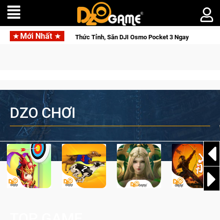
Mới Nhất
Saga: Cửu Giới Thức Tỉnh, Săn DJI Osmo Pocket 3 Ngay Hôm Nay
DZO CHƠI
TOP GAME