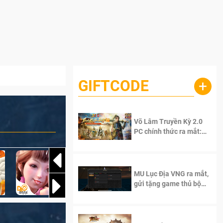
GIFTCODE
+
Võ Lâm Truyền Kỳ 2.0
PC chính thức ra mắt:
Sống lại thanh xuân, giữ
trọn tinh thần Võ Lâm
MU Lục Địa VNG ra mắt,
gửi tặng game thủ bộ
Code cực giá trị