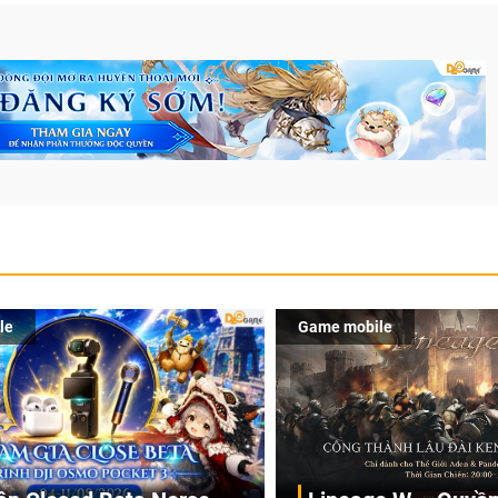
le
Game mobile