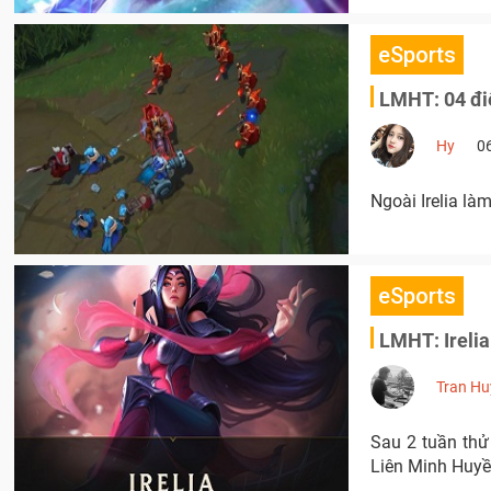
eSports
LMHT: 04 điể
Hy
0
Ngoài Irelia là
eSports
LMHT: Irelia
Tran Hu
Sau 2 tuần thử 
Liên Minh Huyề