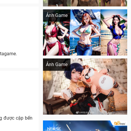
Khi AI Cosplay gái đẹp One Piece
Ảnh Game
etagame.
Cosplay Xiangling siêu cute
Ảnh Game
ũng được cập bến