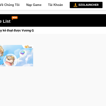
Về Chúng Tôi
Nạp Game
Tài Khoản
 List
ền thành Kent sắp tới!
CFVL 2026 Mùa 2 khép lại với hành tr