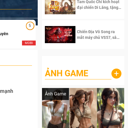
Tam Quốc Chí kích hoạt
đại chiến Di Lăng, tặng
siêu code giá trị dành
cho 100 độc giả đầu
tiên.
5
5
Chiến Địa Vô Song ra
Duyên
Ngạo Thiên Mobile
mắt máy chủ VS57, sân
chơi đích thực dành cho
MOBI
MOB
dân cày
ẢNH GAME
+
Lala Croft vừa nóng vừa xinh dưới nét vẽ
của AI
c mạnh
Ảnh Game