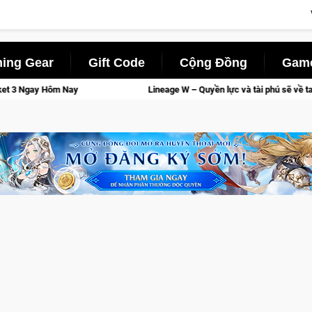
ing Gear
Gift Code
Cộng Đồng
Game
Lineage W – Quyền lực và tài phú sẽ về tay kẻ đoạt được Vương Quy