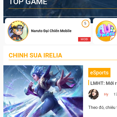
TOP GAME
5
Naruto Đại Chiến Mobile
I
MOBI
CHINH SUA IRELIA
eSports
LMHT: Mới ra
Hy
1
Theo đó, chiêu