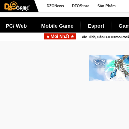
DZONews
DZOStore
Sản Phẩm
PC/ Web
Mobile Game
Esport
Gam
Mới Nhất
Norse Saga: Cửu Giới Thức Tỉnh, Săn DJI Osmo Pocket 3 Ngay Hôm Nay