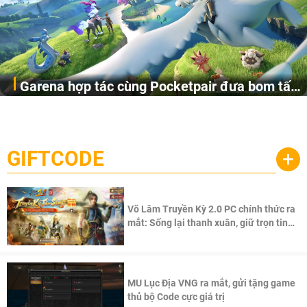
Garena hợp tác cùng Pocketpair đưa bom tấn
Garena Singapore hôm nay đã công bố Palworld Online,
săn thú sinh tồn lên di động với tên gọi
một cuộc phiêu lưu sinh tồn nhiều người chơi mới hiện
Palworld Online
đang được phát triển dựa trên IP Palworld nổi tiếng toàn
cầu, theo giấy phép chính thức từ công ty game Nhật Bản
GIFTCODE
+
Pocketpair, Inc.
Võ Lâm Truyền Kỳ 2.0 PC chính thức ra
mắt: Sống lại thanh xuân, giữ trọn tinh
thần Võ Lâm
MU Lục Địa VNG ra mắt, gửi tặng game
thủ bộ Code cực giá trị