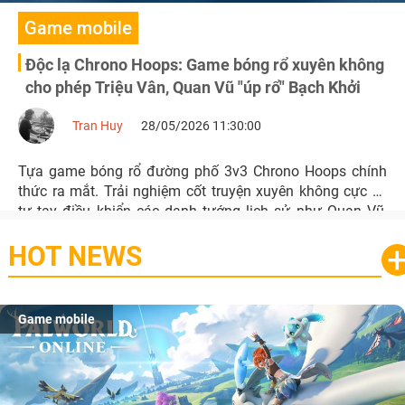
Game mobile
Độc lạ Chrono Hoops: Game bóng rổ xuyên không
cho phép Triệu Vân, Quan Vũ "úp rổ" Bạch Khởi
Tran Huy
28/05/2026 11:30:00
Tựa game bóng rổ đường phố 3v3 Chrono Hoops chính
thức ra mắt. Trải nghiệm cốt truyện xuyên không cực dị,
tự tay điều khiển các danh tướng lịch sử như Quan Vũ,
Triệu Vân, Tào Tháo xỏ giày ra sân úp rổ.
HOT NEWS
Game mobile