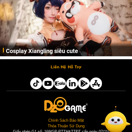
Cosplay Xiangling siêu cute
Cùng thưởng thức những hình ảnh cosplay Xiangling trong Genshin Impact siêu dễ thương của người dùng Weibo "阿包也是兔娘"
Liên Hệ
Hỗ Trợ
Chính Sách Bảo Mật
Thỏa Thuận Sử Dụng
Giấy phép G1 số: 169/GP-PTTH&TTĐT cấp ngày 07/11/2025 |