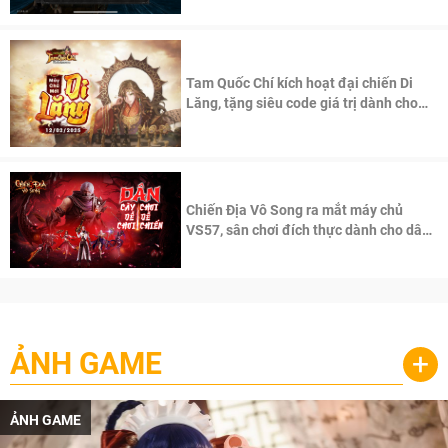
Tam Quốc Chí kích hoạt đại chiến Di
Lăng, tặng siêu code giá trị dành cho
100 độc giả đầu tiên.
Chiến Địa Vô Song ra mắt máy chủ
VS57, sân chơi đích thực dành cho dân
cày
ẢNH GAME
+
ẢNH GAME