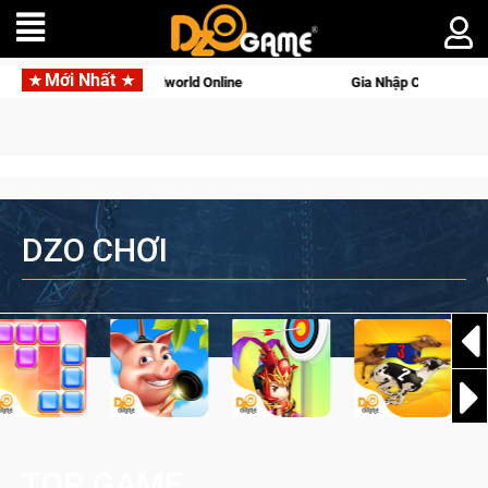
Mới Nhất
g với tên gọi Palworld Online
Gia Nhập Closed Beta Norse Sa
DZO CHƠI
TOP GAME