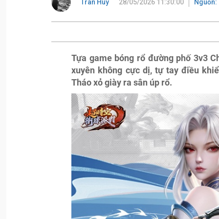
Tran Huy
28/05/2026 11:30:00
Nguồn:
Tựa game bóng rổ đường phố 3v3 Chr
xuyên không cực dị, tự tay điều khi
Tháo xỏ giày ra sân úp rổ.