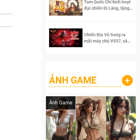
Tam Quốc Chí kích hoạt
đại chiến Di Lăng, tặng
siêu code giá trị dành
cho 100 độc giả đầu
tiên.
Chiến Địa Vô Song ra
mắt máy chủ VS57, sân
chơi đích thực dành cho
dân cày
ẢNH GAME
+
Lala Croft vừa nóng vừa xinh dưới nét vẽ
của AI
Ảnh Game