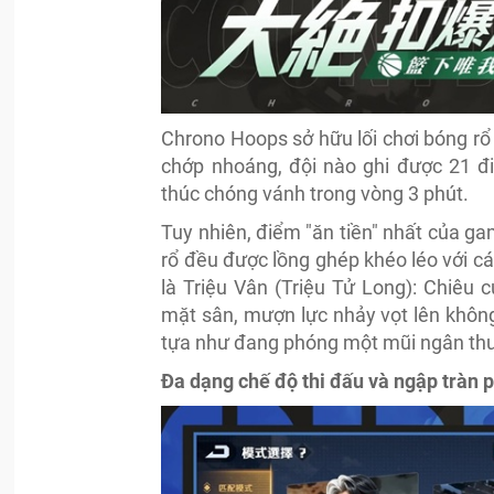
Chrono Hoops sở hữu lối chơi bóng rổ
chớp nhoáng, đội nào ghi được 21 đi
thúc chóng vánh trong vòng 3 phút.
Tuy nhiên, điểm "ăn tiền" nhất của ga
rổ đều được lồng ghép khéo léo với các
là Triệu Vân (Triệu Tử Long): Chiêu
mặt sân, mượn lực nhảy vọt lên không
tựa như đang phóng một mũi ngân thư
Đa dạng chế độ thi đấu và ngập tràn p