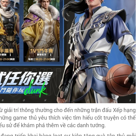
ừ giải trí thông thường cho đến những trận đấu Xếp hạng
hững game thủ yêu thích việc tìm hiểu cốt truyện có thể
iểu sử để khám phá thêm về các danh tướng.
đang triển khai hàng loạt sự kiện tặng quà tân thủ mỗi