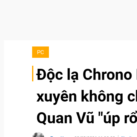
PC
Độc lạ Chrono
xuyên không c
Quan Vũ "úp rổ