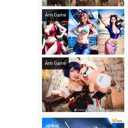
Khi AI Cosplay gái đẹp One Piece
Ảnh Game
Cosplay Xiangling siêu cute
Ảnh Game