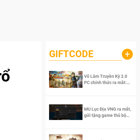
GIFTCODE
+
rổ
Võ Lâm Truyền Kỳ 2.0
PC chính thức ra mắt:
Sống lại thanh xuân, giữ
trọn tinh thần Võ Lâm
MU Lục Địa VNG ra mắt,
gửi tặng game thủ bộ
Code cực giá trị