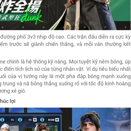
 đường phố 3v3 nhịp độ cao. Các trận đấu diễn ra cực kỳ
ểm trước sẽ giành chiến thắng, và mỗi ván thường kết
me chính là hệ thống kỹ năng. Mọi tuyệt kỹ ném bóng, úp
 điển tích lịch sử của từng nhân vật. Ví dụ tiêu biểu nhất
 cuối của vị tướng này là một pha đập bóng mạnh xuống
 trung và nã bóng thẳng xuống rổ với tốc độ kinh hoàng
ơng xé gió.
húc lợi