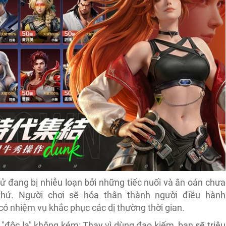
ử đang bị nhiễu loạn bởi những tiếc nuối và ân oán chưa
hứ. Người chơi sẽ hóa thân thành người điều hành
ó nhiệm vụ khắc phục các dị thường thời gian.
"độc lạ" không kém: Thay vì dùng đao kiếm, bạn sẽ triệu