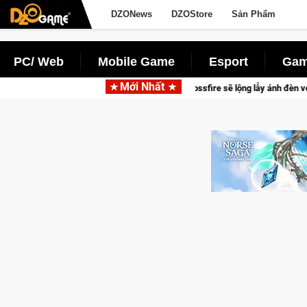
DZONews
DZOStore
Sản Phẩm
PC/ Web
Mobile Game
Esport
Gam
Mới Nhất
game thủ Crossfire sẽ lộng lẫy ánh đèn với Kho Báu Hoàng Gia Sapphire Neon 