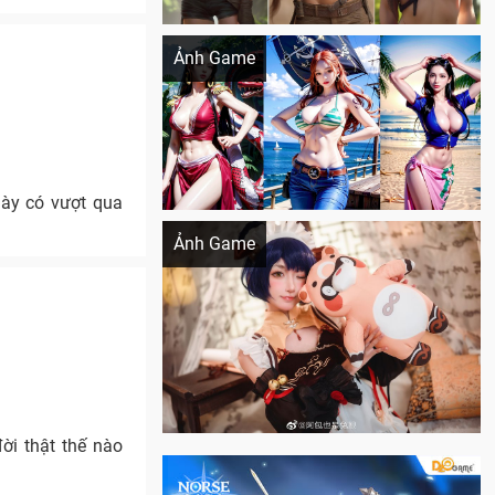
Khi AI Cosplay gái đẹp One Piece
Ảnh Game
này có vượt qua
Cosplay Xiangling siêu cute
Ảnh Game