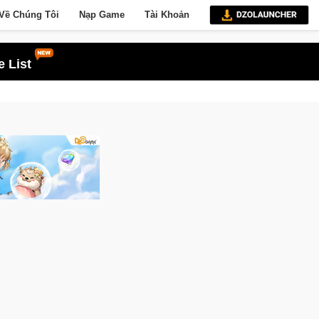
Về Chúng Tôi
Nạp Game
Tài Khoản
 List
Gia Nhập Closed Beta Norse Saga: Cửu Giới Thức Tỉnh, Săn DJI Osmo Pocke