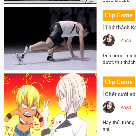
ngăn kịp thời.
Clip Game
Thử thách Ke
AnAn
Để chứng minh 
được thử thách
Clip Game
Chết cười v
AnAn
Hãy thử tưởng tượng cảnh Food wars trong manga Shokugeki n
nhỉ.