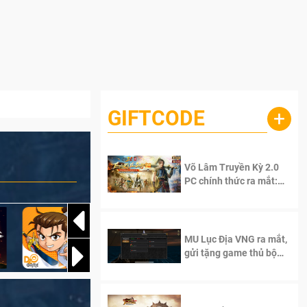
GIFTCODE
+
Võ Lâm Truyền Kỳ 2.0
PC chính thức ra mắt:
Sống lại thanh xuân, giữ
trọn tinh thần Võ Lâm
MU Lục Địa VNG ra mắt,
gửi tặng game thủ bộ
Code cực giá trị