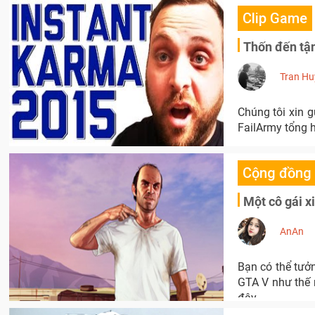
Clip Game
Thốn đến tận
Tran Hu
Chúng tôi xin 
FailArmy tổng 
Cộng đồng
Một cô gái x
AnAn
Bạn có thể tưở
GTA V như thế 
đây