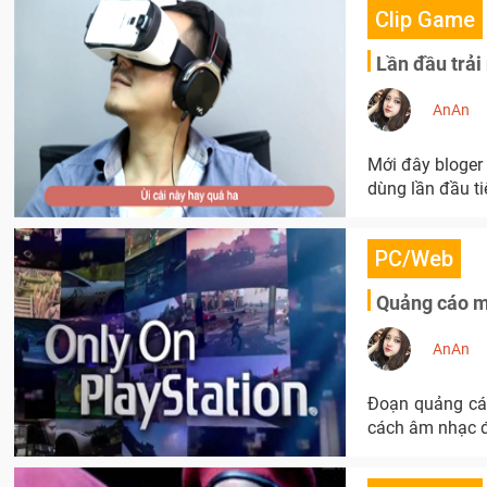
Clip Game
Lần đầu trải
AnAn
Mới đây bloger
dùng lần đầu ti
PC/Web
Quảng cáo m
AnAn
Đoạn quảng cáo
cách âm nhạc đ