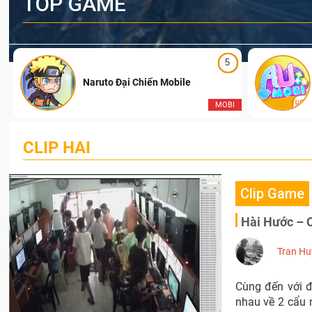
TOP GAME
5
Naruto Đại Chiến Mobile
I
MOBI
CLIP HAI
Clip Game
Hài Hước – C
Tran Hu
Cùng đến với đ
nhau về 2 cẩu 