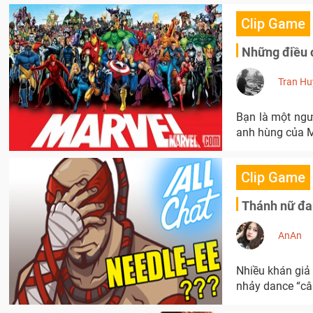
Clip Game
Những điều c
Tran Hu
Bạn là một ngư
anh hùng của Ma
Clip Game
Thánh nữ đan
AnAn
Nhiều khán giả
nhảy dance “câu