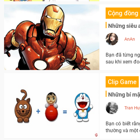
Cộng đồng
Những siêu 
AnAn
Bạn đã từng ngh
sau khi xem đoạ
Clip Game
Những bí mật
Tran Hu
Bạn có biết rằ
thường và một 