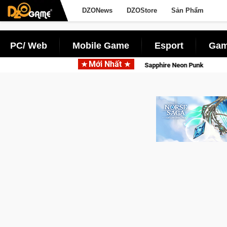
DZONews
DZOStore
Sản Phẩm
PC/ Web
Mobile Game
Esport
Gam
Mới Nhất
Garena hợp tác cùng Pocketpair đưa bo