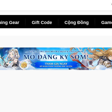
ing Gear
Gift Code
Cộng Đồng
Game
m tấn săn thú sinh tồn lên di động với tên gọi Palworld Online