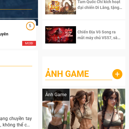
Tam Quốc Chí kích hoạt
đại chiến Di Lăng, tặng
siêu code giá trị dành
cho 100 độc giả đầu
tiên.
5
5
Chiến Địa Vô Song ra
Duyên
Ngạo Thiên Mobile
mắt máy chủ VS57, sân
chơi đích thực dành cho
MOBI
MOB
dân cày
ẢNH GAME
+
Lala Croft vừa nóng vừa xinh dưới nét vẽ
của AI
Ảnh Game
mạng chuyền tay
, không thể can