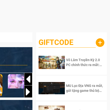
GIFTCODE
+
Võ Lâm Truyền Kỳ 2.0
PC chính thức ra mắt:
Sống lại thanh xuân, giữ
trọn tinh thần Võ Lâm
MU Lục Địa VNG ra mắt,
gửi tặng game thủ bộ
Code cực giá trị