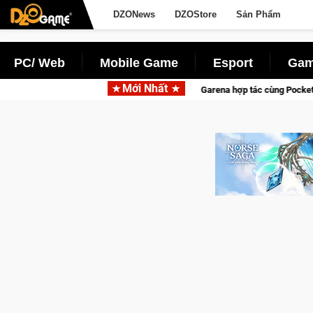
DZONews
DZOStore
Sản Phẩm
PC/ Web
Mobile Game
Esport
Gam
Mới Nhất
Garena hợp tác cùng Pocketpair đưa bom tấn săn thú s