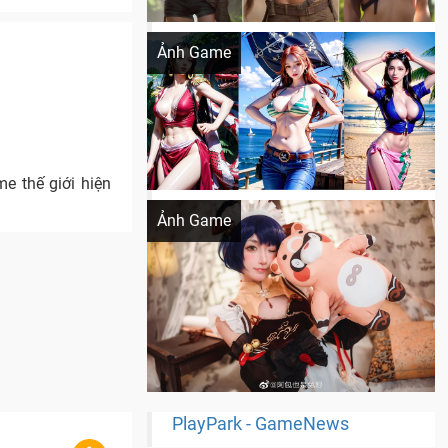
Khi AI Cosplay gái đẹp One Piece
Ảnh Game
 thế giới hiện
Cosplay Xiangling siêu cute
Ảnh Game
PlayPark - GameNews