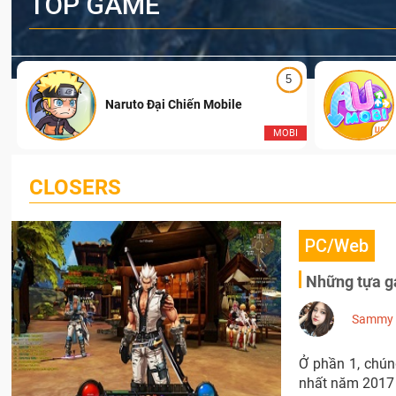
TOP GAME
5
Naruto Đại Chiến Mobile
I
MOBI
CLOSERS
PC/Web
Những tựa g
Sammy
Ở phần 1, chú
nhất năm 2017 n