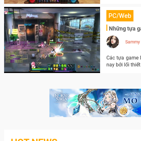
PC/Web
Những tựa 
Sammy
Các tựa game 
nay bởi lối thiế