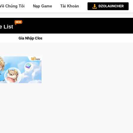
Về Chúng Tôi
Nạp Game
Tài Khoản
 List
sed Beta Norse Saga: Cửu Giới Thức Tỉnh, Săn DJI Osmo Pocket 3 Ngay Hôm 