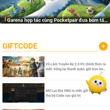
Garena hợp tác cùng Pocketpair đưa bom tấn
Garena Singapore hôm nay đã công bố Palworld Online,
săn thú sinh tồn lên di động với tên gọi
một cuộc phiêu lưu sinh tồn nhiều người chơi mới hiện
Palworld Online
đang được phát triển dựa trên IP Palworld nổi tiếng toàn
cầu, theo giấy phép chính thức từ công ty game Nhật Bản
GIFTCODE
+
Pocketpair, Inc.
Võ Lâm Truyền Kỳ 2.0 PC chính thức ra
mắt: Sống lại thanh xuân, giữ trọn tinh
thần Võ Lâm
MU Lục Địa VNG ra mắt, gửi tặng game
thủ bộ Code cực giá trị