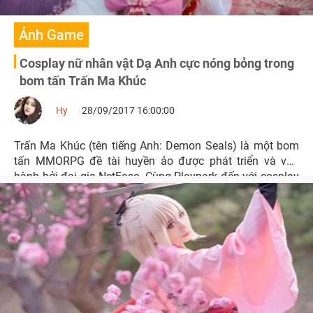
Ảnh Game
Cosplay nữ nhân vật Dạ Anh cực nóng bỏng trong
bom tấn Trấn Ma Khúc
Hy
28/09/2017 16:00:00
Trấn Ma Khúc (tên tiếng Anh: Demon Seals) là một bom
tấn MMORPG đề tài huyền ảo được phát triển và vận
hành bởi đại gia NetEase. Cùng Playpark đến với cosplay
nàng Dạ Anh nóng bỏng mắt trong siêu phẩm này nhé!