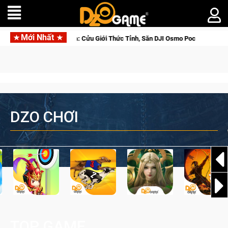
Mới Nhất
 3 Ngay Hôm Nay
Lineage W – Quyền lực và tài phú sẽ về tay 
DZO CHƠI
TOP GAME