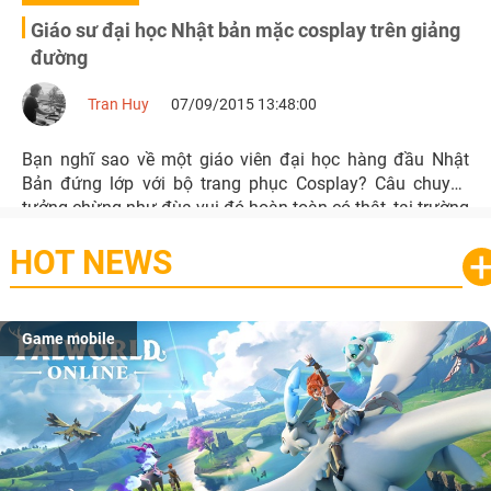
Giáo sư đại học Nhật bản mặc cosplay trên giảng
đường
Tran Huy
07/09/2015 13:48:00
Bạn nghĩ sao về một giáo viên đại học hàng đầu Nhật
Bản đứng lớp với bộ trang phục Cosplay? Câu chuyện
tưởng chừng như đùa vui đó hoàn toàn có thật, tại trường
đại học Nhật Bản Keio; sinh viên trường đã quen với việc
HOT NEWS
giáo sư Sugiura đứng lớp giảng dạy trong bộ trang phục
Cosplay.
Game mobile