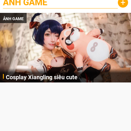
ẢNH GAME
+
ẢNH GAME
Cosplay Xiangling siêu cute
Cùng thưởng thức những hình ảnh cosplay Xiangling trong Genshin Impact siêu dễ thương của người dùng Weibo "阿包也是兔娘"