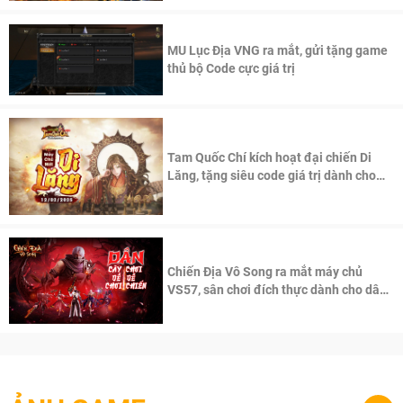
MU Lục Địa VNG ra mắt, gửi tặng game
thủ bộ Code cực giá trị
Tam Quốc Chí kích hoạt đại chiến Di
Lăng, tặng siêu code giá trị dành cho
100 độc giả đầu tiên.
Chiến Địa Vô Song ra mắt máy chủ
VS57, sân chơi đích thực dành cho dân
cày