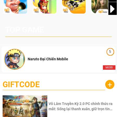
TOP GAME
5
Naruto Đại Chiến Mobile
MOBI
GIFTCODE
+
Võ Lâm Truyền Kỳ 2.0 PC chính thức ra
mắt: Sống lại thanh xuân, giữ trọn tinh
thần Võ Lâm