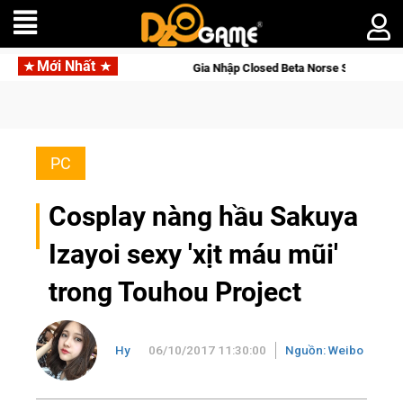
Mới Nhất
Gia Nhập Closed Beta Norse Saga: Cửu Giới Thức Tỉnh, Săn DJI Osmo Po
PC
Cosplay nàng hầu Sakuya
Izayoi sexy 'xịt máu mũi'
trong Touhou Project
Hy
06/10/2017 11:30:00
Nguồn: Weibo