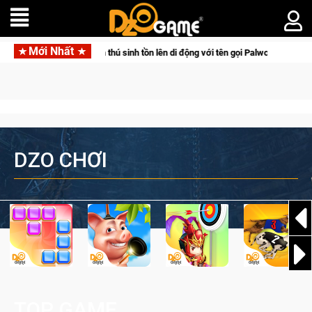
Mới Nhất
sinh tồn lên di động với tên gọi Palworld Online
Norse Saga 
DZO CHƠI
TOP GAME