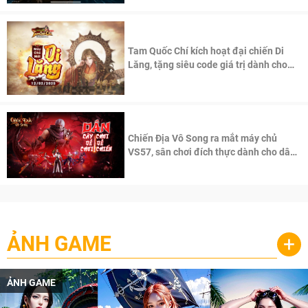
Tam Quốc Chí kích hoạt đại chiến Di
Lăng, tặng siêu code giá trị dành cho
100 độc giả đầu tiên.
Chiến Địa Vô Song ra mắt máy chủ
VS57, sân chơi đích thực dành cho dân
cày
ẢNH GAME
+
ẢNH GAME