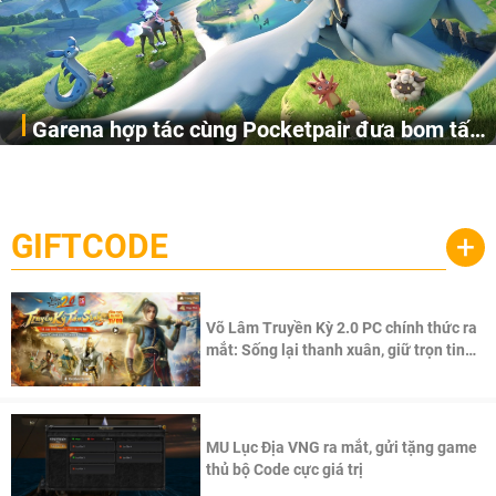
Garena hợp tác cùng Pocketpair đưa bom tấn
Garena Singapore hôm nay đã công bố Palworld Online,
săn thú sinh tồn lên di động với tên gọi
một cuộc phiêu lưu sinh tồn nhiều người chơi mới hiện
Palworld Online
đang được phát triển dựa trên IP Palworld nổi tiếng toàn
cầu, theo giấy phép chính thức từ công ty game Nhật Bản
GIFTCODE
+
Pocketpair, Inc.
Võ Lâm Truyền Kỳ 2.0 PC chính thức ra
mắt: Sống lại thanh xuân, giữ trọn tinh
thần Võ Lâm
MU Lục Địa VNG ra mắt, gửi tặng game
thủ bộ Code cực giá trị