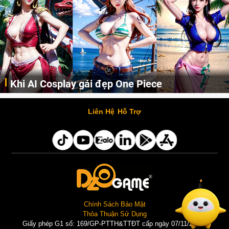
Cosplay Xiangling siêu cute
Cùng thưởng thức những hình ảnh cosplay Xiangling trong Genshin Impact siêu dễ thương của người dùng Weibo "阿包也是兔娘"
Liên Hệ
Hỗ Trợ
Chính Sách Bảo Mật
Thỏa Thuận Sử Dụng
Giấy phép G1 số: 169/GP-PTTH&TTĐT cấp ngày 07/11/2025 |