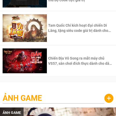
Tam Quốc Chí kích hoạt đại chiến Di
Lăng, tặng siêu code giá trị dành cho
100 độc giả đầu tiên.
Chiến Địa Vô Song ra mắt máy chủ
VS57, sân chơi đích thực dành cho dân
cày
ẢNH GAME
+
ẢNH GAME