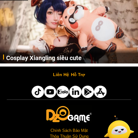
Cosplay Xiangling siêu cute
Cùng thưởng thức những hình ảnh cosplay Xiangling trong Genshin Impact siêu dễ thương của người dùng Weibo "阿包也是兔娘"
Liên Hệ
Hỗ Trợ
Chính Sách Bảo Mật
Thỏa Thuận Sử Dụng