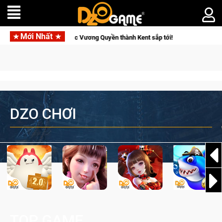
Mới Nhất
kẻ đoạt được Vương Quyền thành Kent sắp tới!
Medal Hunter: 
DZO CHƠI
TOP GAME