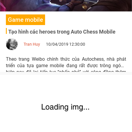
Game mobile
Tạo hình các heroes trong Auto Chess Mobile
Tran Huy
10/04/2019 12:30:00
Theo trang Weibo chính thức của Autochess, nhà phát
triển của tựa game mobile đang rất được trông ngóng
hiện nay đã lại tiếp tục “nhấn nhả” với cộng đồng thêm
một số hình ảnh về tạo hình hero của game trong tương
lai