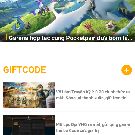
Garena hợp tác cùng Pocketpair đưa bom tấn
Garena Singapore hôm nay đã công bố Palworld Online,
săn thú sinh tồn lên di động với tên gọi
một cuộc phiêu lưu sinh tồn nhiều người chơi mới hiện
Palworld Online
đang được phát triển dựa trên IP Palworld nổi tiếng toàn
cầu, theo giấy phép chính thức từ công ty game Nhật Bản
GIFTCODE
+
Pocketpair, Inc.
Võ Lâm Truyền Kỳ 2.0 PC chính thức ra
mắt: Sống lại thanh xuân, giữ trọn tinh
thần Võ Lâm
MU Lục Địa VNG ra mắt, gửi tặng game
thủ bộ Code cực giá trị