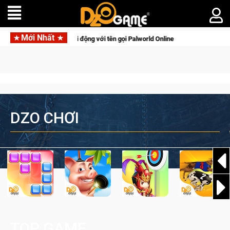
Mới Nhất
 sinh tồn lên di động với tên gọi Palworld Online
Gia Nhập C
DZO CHƠI
TOP GAME