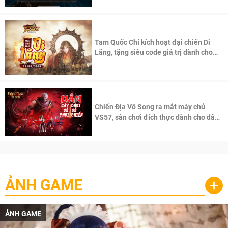
Tam Quốc Chí kích hoạt đại chiến Di
Lăng, tặng siêu code giá trị dành cho
100 độc giả đầu tiên.
Chiến Địa Vô Song ra mắt máy chủ
VS57, sân chơi đích thực dành cho dân
cày
ẢNH GAME
+
ẢNH GAME