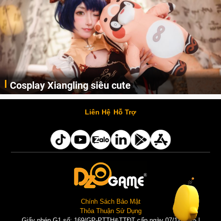
Cosplay Xiangling siêu cute
Cùng thưởng thức những hình ảnh cosplay Xiangling trong Genshin Impact siêu dễ thương của người dùng Weibo "阿包也是兔娘"
Liên Hệ
Hỗ Trợ
Chính Sách Bảo Mật
Thỏa Thuận Sử Dụng
Giấy phép G1 số: 169/GP-PTTH&TTĐT cấp ngày 07/11/2025 |