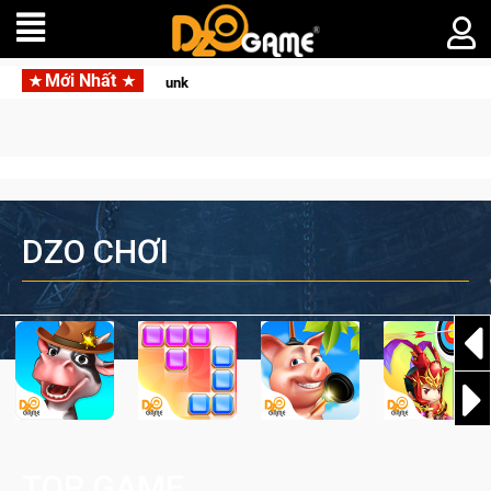
Mới Nhất
Garena hợp tác cùng Pocketpair đưa bom tấn săn t
DZO CHƠI
TOP GAME