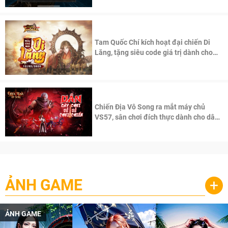
Tam Quốc Chí kích hoạt đại chiến Di
Lăng, tặng siêu code giá trị dành cho
100 độc giả đầu tiên.
Chiến Địa Vô Song ra mắt máy chủ
VS57, sân chơi đích thực dành cho dân
cày
ẢNH GAME
+
ẢNH GAME