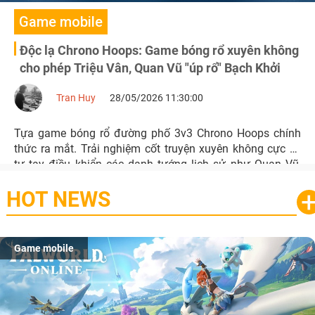
Game mobile
Độc lạ Chrono Hoops: Game bóng rổ xuyên không
cho phép Triệu Vân, Quan Vũ "úp rổ" Bạch Khởi
Tran Huy
28/05/2026 11:30:00
Tựa game bóng rổ đường phố 3v3 Chrono Hoops chính
thức ra mắt. Trải nghiệm cốt truyện xuyên không cực dị,
tự tay điều khiển các danh tướng lịch sử như Quan Vũ,
Triệu Vân, Tào Tháo xỏ giày ra sân úp rổ.
HOT NEWS
Game mobile