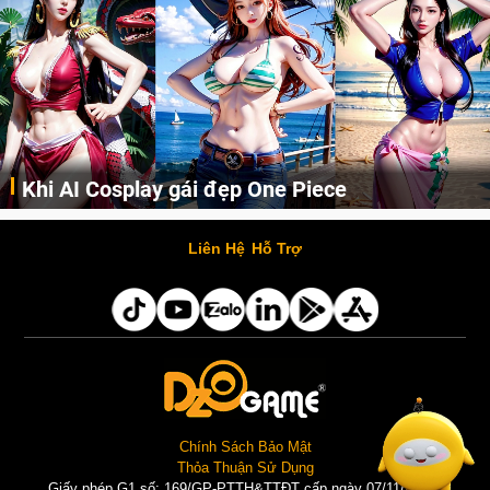
Khi AI Cosplay gái đẹp One Piece
Những cô nàng nóng bỏng Boa Hancock, Nico Robin, Nami, Yamato hay Perona được AI vẽ lại dưới hình thức Cosplay cực kỳ chuẩn chỉnh.
Liên Hệ
Hỗ Trợ
Chính Sách Bảo Mật
Thỏa Thuận Sử Dụng
Giấy phép G1 số: 169/GP-PTTH&TTĐT cấp ngày 07/11/2025 |