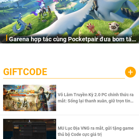
Garena hợp tác cùng Pocketpair đưa bom tấn
Garena Singapore hôm nay đã công bố Palworld Online,
săn thú sinh tồn lên di động với tên gọi
một cuộc phiêu lưu sinh tồn nhiều người chơi mới hiện
Palworld Online
đang được phát triển dựa trên IP Palworld nổi tiếng toàn
cầu, theo giấy phép chính thức từ công ty game Nhật Bản
GIFTCODE
+
Pocketpair, Inc.
Võ Lâm Truyền Kỳ 2.0 PC chính thức ra
mắt: Sống lại thanh xuân, giữ trọn tinh
thần Võ Lâm
MU Lục Địa VNG ra mắt, gửi tặng game
thủ bộ Code cực giá trị