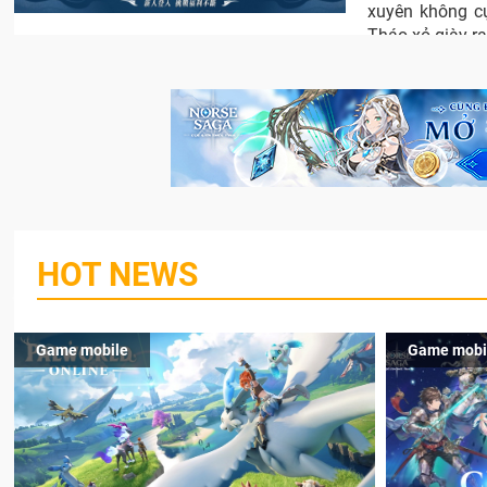
xuyên không cự
Tháo xỏ giày ra
HOT NEWS
Game mobile
Game mobi