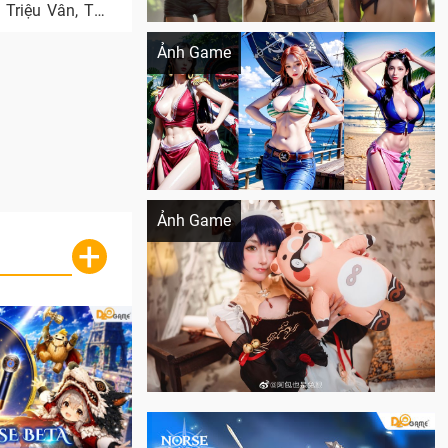
 Triệu Vân, Tào
Khi AI Cosplay gái đẹp One Piece
Ảnh Game
Cosplay Xiangling siêu cute
Ảnh Game
+