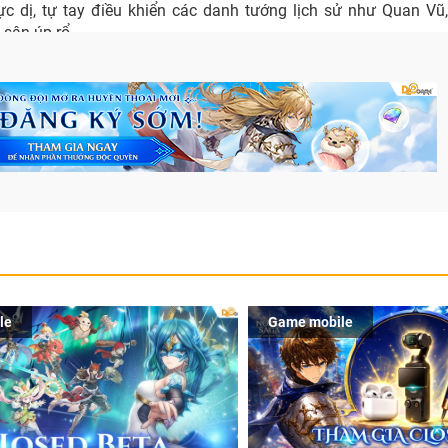
c dị, tự tay điều khiển các danh tướng lịch sử như Quan Vũ,
 sân úp rổ.
le
Game mobile