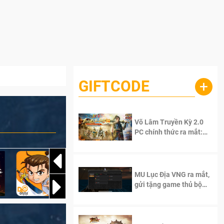
GIFTCODE
+
Võ Lâm Truyền Kỳ 2.0
PC chính thức ra mắt:
Sống lại thanh xuân, giữ
trọn tinh thần Võ Lâm
MU Lục Địa VNG ra mắt,
gửi tặng game thủ bộ
Code cực giá trị