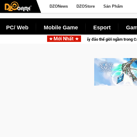
DZONews
DZOStore
Sản Phẩm
PC/ Web
Mobile Game
Esport
Gam
Mới Nhất
 thành "Đại ca Mèo" khuấy đảo thế giới ngầm trong Cat Mafia