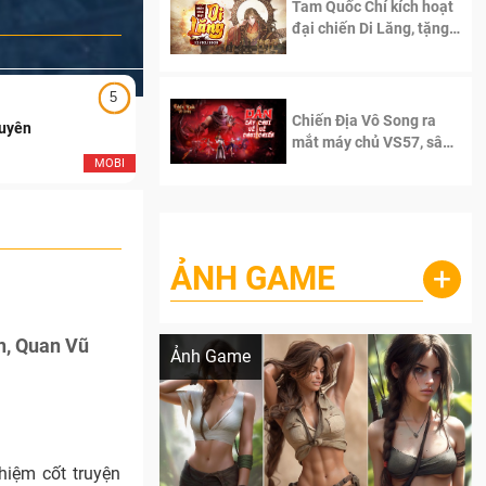
Tam Quốc Chí kích hoạt
đại chiến Di Lăng, tặng
siêu code giá trị dành
cho 100 độc giả đầu
tiên.
5
5
Chiến Địa Vô Song ra
Duyên
Ngạo Thiên Mobile
mắt máy chủ VS57, sân
chơi đích thực dành cho
MOBI
MOB
dân cày
ẢNH GAME
+
Lala Croft vừa nóng vừa xinh dưới nét vẽ
của AI
n, Quan Vũ
Ảnh Game
hiệm cốt truyện