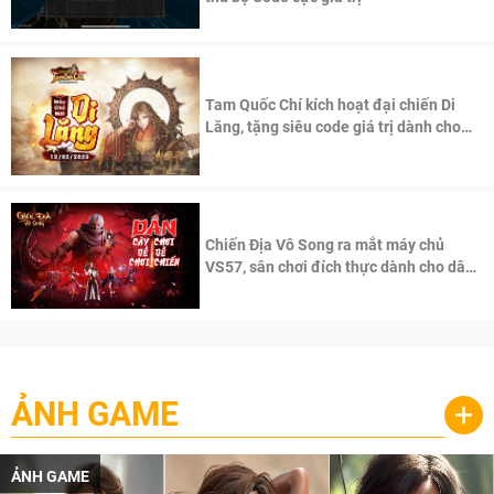
Tam Quốc Chí kích hoạt đại chiến Di
Lăng, tặng siêu code giá trị dành cho
100 độc giả đầu tiên.
Chiến Địa Vô Song ra mắt máy chủ
VS57, sân chơi đích thực dành cho dân
cày
ẢNH GAME
+
ẢNH GAME