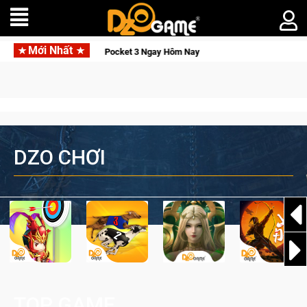
Mới Nhất
Osmo Pocket 3 Ngay Hôm Nay
Lineage W – Quyền lực và tài phú
DZO CHƠI
TOP GAME