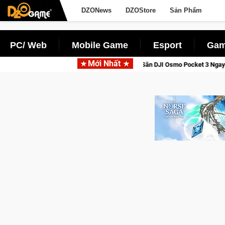
DZONews
DZOStore
Sản Phẩm
PC/ Web
Mobile Game
Esport
Gam
Mới Nhất
 Saga: Cửu Giới Thức Tỉnh, Săn DJI Osmo Pocket 3 Ngay Hôm Nay