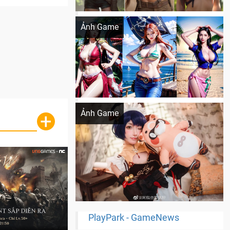
Khi AI Cosplay gái đẹp One Piece
Ảnh Game
Cosplay Xiangling siêu cute
Ảnh Game
+
PlayPark - GameNews