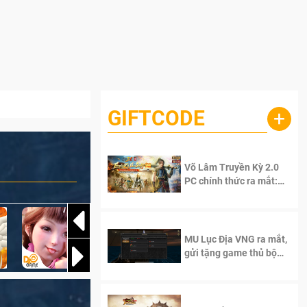
GIFTCODE
+
Võ Lâm Truyền Kỳ 2.0
PC chính thức ra mắt:
Sống lại thanh xuân, giữ
trọn tinh thần Võ Lâm
MU Lục Địa VNG ra mắt,
gửi tặng game thủ bộ
Code cực giá trị