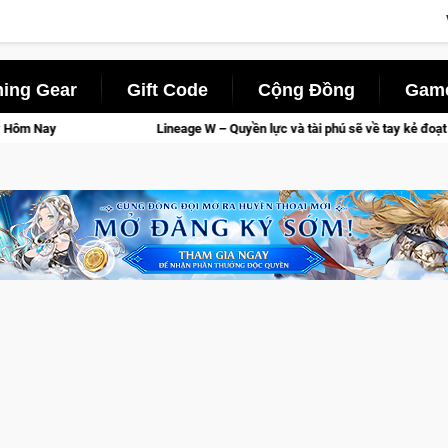
ing Gear
Gift Code
Cộng Đồng
Game
Lineage W – Quyền lực và tài phú sẽ về tay kẻ đoạt được Vương Quyền thà