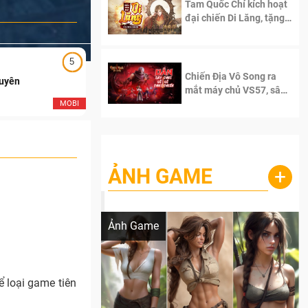
Tam Quốc Chí kích hoạt
đại chiến Di Lăng, tặng
siêu code giá trị dành
cho 100 độc giả đầu
tiên.
5
5
Chiến Địa Vô Song ra
Duyên
Ngạo Thiên Mobile
mắt máy chủ VS57, sân
chơi đích thực dành cho
MOBI
MOB
dân cày
ẢNH GAME
+
Lala Croft vừa nóng vừa xinh dưới nét vẽ
của AI
Ảnh Game
 loại game tiên