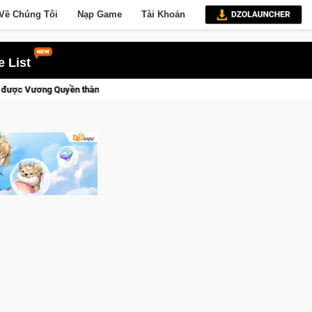
Về Chúng Tôi
Nạp Game
Tài Khoản
 List
nh Kent sắp tới!
Medal Hunter: Game bắn súng PvP tọa độ đỉnh