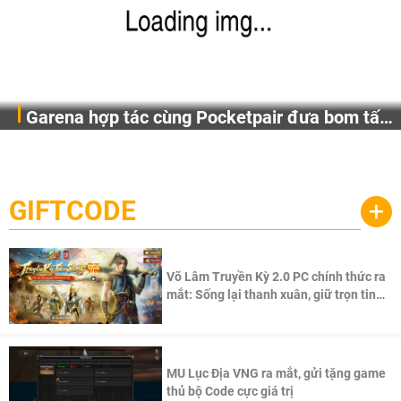
Garena hợp tác cùng Pocketpair đưa bom tấn
Garena Singapore hôm nay đã công bố Palworld Online,
săn thú sinh tồn lên di động với tên gọi
một cuộc phiêu lưu sinh tồn nhiều người chơi mới hiện
Palworld Online
đang được phát triển dựa trên IP Palworld nổi tiếng toàn
cầu, theo giấy phép chính thức từ công ty game Nhật Bản
GIFTCODE
+
Pocketpair, Inc.
Võ Lâm Truyền Kỳ 2.0 PC chính thức ra
mắt: Sống lại thanh xuân, giữ trọn tinh
thần Võ Lâm
MU Lục Địa VNG ra mắt, gửi tặng game
thủ bộ Code cực giá trị