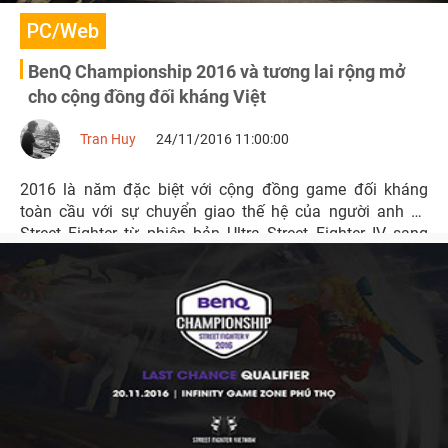
PC/Web
BenQ Championship 2016 và tương lai rộng mở
cho cộng đồng đối kháng Việt
Tran Huy
24/11/2016 11:00:00
2016 là năm đặc biệt với cộng đồng game đối kháng
toàn cầu với sự chuyển giao thế hệ của người anh cả
Street Fighter từ phiên bản Ultra Street Fighter IV sang
Street Fighter V. Nhiều cộng đồng chuyển biến mạnh mẽ
để thích nghi với thay đổi này, cộng đồng Street Fighter
Việt cũng không nằm ngoài xu thế đó.