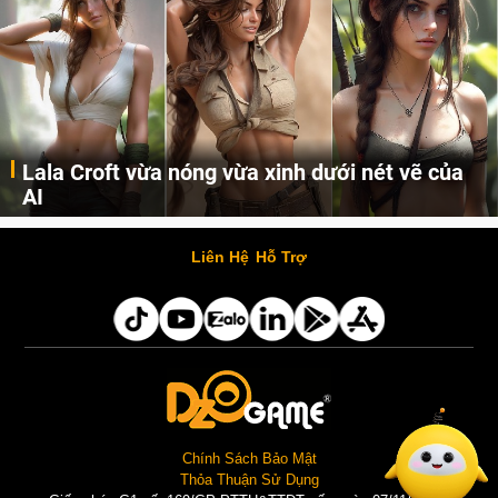
Lala Croft vừa nóng vừa xinh dưới nét vẽ của
AI
Cùng đến với những hình ảnh Lala Croft của Tomb Raider dưới nét vẽ của AI. Một cô nàng xinh đẹp, nóng bỏng nhưng cũng rắn rỏi và mạnh mẽ.
Liên Hệ
Hỗ Trợ
Chính Sách Bảo Mật
Thỏa Thuận Sử Dụng