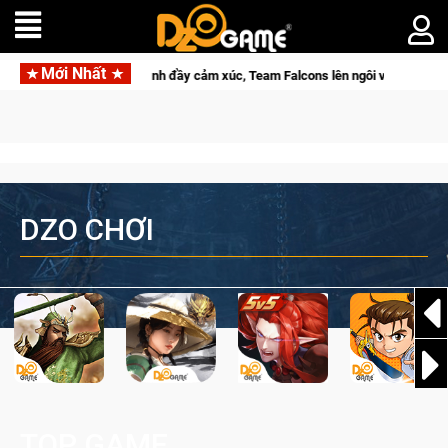
Mới Nhất
 lại với hành trình đầy cảm xúc, Team Falcons lên ngôi vô địch
DZO CHƠI
TOP GAME