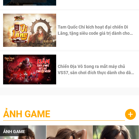
Tam Quốc Chí kích hoạt đại chiến Di
Lăng, tặng siêu code giá trị dành cho
100 độc giả đầu tiên.
Chiến Địa Vô Song ra mắt máy chủ
VS57, sân chơi đích thực dành cho dân
cày
ẢNH GAME
+
ẢNH GAME