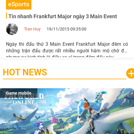
eSports
Tin nhanh Frankfurt Major ngày 3 Main Event
Tran Huy
19/11/2015 09:35:00
Ngày thi đấu thứ 3 Main Event Frankfurt Major đêm có
những trận đấu được rất nhiều người hâm mộ chờ đợi
nhưng sự kịch tính là điều xa xỉ trong đêm đấu này.
HOT NEWS
Game mobile