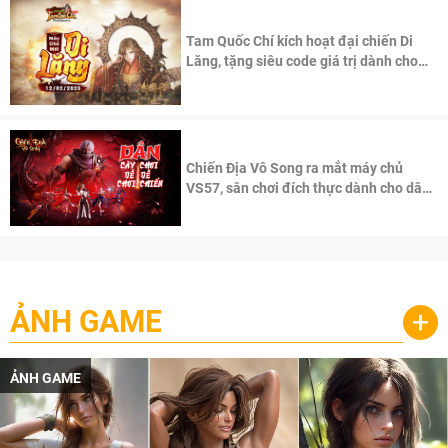
Tam Quốc Chí kích hoạt đại chiến Di
Lăng, tặng siêu code giá trị dành cho
100 độc giả đầu tiên.
Chiến Địa Vô Song ra mắt máy chủ
VS57, sân chơi đích thực dành cho dân
cày
ẢNH GAME
+
ẢNH GAME