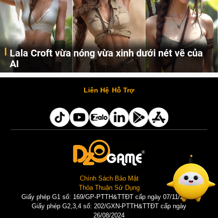
Lala Croft vừa nóng vừa xinh dưới nét vẽ của
AI
Cùng đến với những hình ảnh Lala Croft của Tomb Raider dưới nét vẽ của AI. Một cô nàng xinh đẹp, nóng bỏng nhưng cũng rắn rỏi và mạnh mẽ.
Liên Hệ
Hỗ Trợ
Chính Sách Bảo Mật
Thỏa Thuận Sử Dụng
Giấy phép G1 số: 169/GP-PTTH&TTĐT cấp ngày 07/11/2025 |
Giấy phép G2,3,4 số: 202/GXN-PTTH&TTĐT cấp ngày
26/08/2024