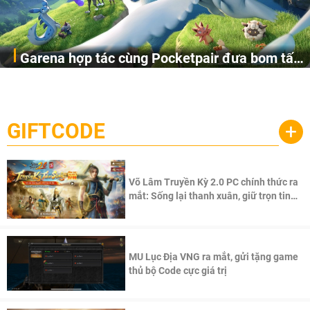
Garena hợp tác cùng Pocketpair đưa bom tấn
Garena Singapore hôm nay đã công bố Palworld Online,
săn thú sinh tồn lên di động với tên gọi
một cuộc phiêu lưu sinh tồn nhiều người chơi mới hiện
Palworld Online
đang được phát triển dựa trên IP Palworld nổi tiếng toàn
cầu, theo giấy phép chính thức từ công ty game Nhật Bản
GIFTCODE
+
Pocketpair, Inc.
Võ Lâm Truyền Kỳ 2.0 PC chính thức ra
mắt: Sống lại thanh xuân, giữ trọn tinh
thần Võ Lâm
MU Lục Địa VNG ra mắt, gửi tặng game
thủ bộ Code cực giá trị