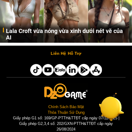
Lala Croft vừa nóng vừa xinh dưới nét vẽ của
AI
Cùng đến với những hình ảnh Lala Croft của Tomb Raider dưới nét vẽ của AI. Một cô nàng xinh đẹp, nóng bỏng nhưng cũng rắn rỏi và mạnh mẽ.
Liên Hệ
Hỗ Trợ
Chính Sách Bảo Mật
Thỏa Thuận Sử Dụng
Giấy phép G1 số: 169/GP-PTTH&TTĐT cấp ngày 07/11/2025 |
Giấy phép G2,3,4 số: 202/GXN-PTTH&TTĐT cấp ngày
26/08/2024