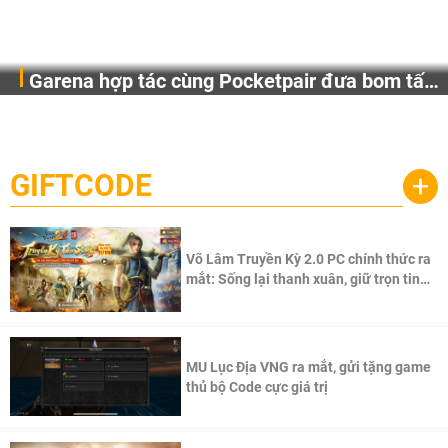
Garena hợp tác cùng Pocketpair đưa bom tấn
Garena Singapore hôm nay đã công bố Palworld Online,
săn thú sinh tồn lên di động với tên gọi
một cuộc phiêu lưu sinh tồn nhiều người chơi mới hiện
Palworld Online
đang được phát triển dựa trên IP Palworld nổi tiếng toàn
cầu, theo giấy phép chính thức từ công ty game Nhật Bản
GIFTCODE
+
Pocketpair, Inc.
Võ Lâm Truyền Kỳ 2.0 PC chính thức ra
mắt: Sống lại thanh xuân, giữ trọn tinh
thần Võ Lâm
MU Lục Địa VNG ra mắt, gửi tặng game
thủ bộ Code cực giá trị