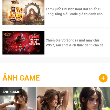
Tam Quốc Chí kích hoạt đại chiến Di
Lăng, tặng siêu code giá trị dành cho
100 độc giả đầu tiên.
Chiến Địa Vô Song ra mắt máy chủ
VS57, sân chơi đích thực dành cho dân
cày
ẢNH GAME
+
ẢNH GAME