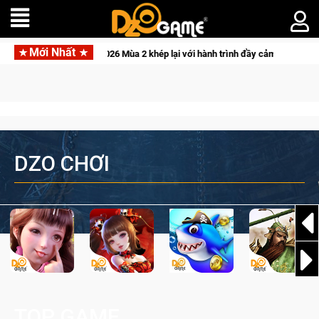
Mới Nhất
CFVL 2026 Mùa 2 khép lại với hành trình đầy cảm xúc, Team Falcons l
DZO CHƠI
TOP GAME