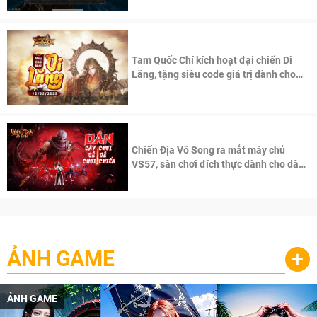
Tam Quốc Chí kích hoạt đại chiến Di
Lăng, tặng siêu code giá trị dành cho
100 độc giả đầu tiên.
Chiến Địa Vô Song ra mắt máy chủ
VS57, sân chơi đích thực dành cho dân
cày
ẢNH GAME
+
ẢNH GAME