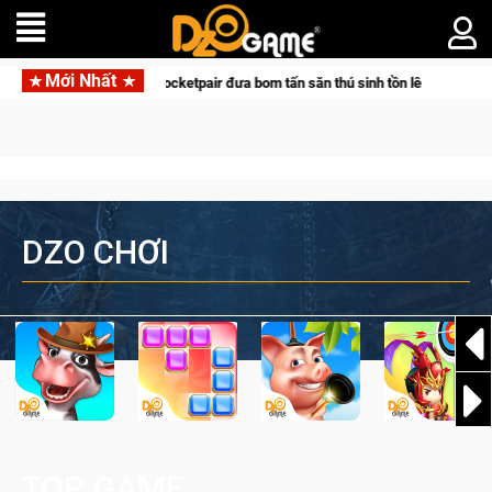
Mới Nhất
 hợp tác cùng Pocketpair đưa bom tấn săn thú sinh tồn lên di động với tên gọi 
DZO CHƠI
TOP GAME