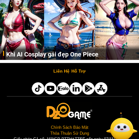
Khi AI Cosplay gái đẹp One Piece
Những cô nàng nóng bỏng Boa Hancock, Nico Robin, Nami, Yamato hay Perona được AI vẽ lại dưới hình thức Cosplay cực kỳ chuẩn chỉnh.
Liên Hệ
Hỗ Trợ
Chính Sách Bảo Mật
Thỏa Thuận Sử Dụng