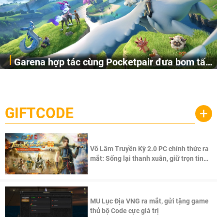
Garena hợp tác cùng Pocketpair đưa bom tấn
Garena Singapore hôm nay đã công bố Palworld Online,
săn thú sinh tồn lên di động với tên gọi
một cuộc phiêu lưu sinh tồn nhiều người chơi mới hiện
Palworld Online
đang được phát triển dựa trên IP Palworld nổi tiếng toàn
cầu, theo giấy phép chính thức từ công ty game Nhật Bản
GIFTCODE
+
Pocketpair, Inc.
Võ Lâm Truyền Kỳ 2.0 PC chính thức ra
mắt: Sống lại thanh xuân, giữ trọn tinh
thần Võ Lâm
MU Lục Địa VNG ra mắt, gửi tặng game
thủ bộ Code cực giá trị