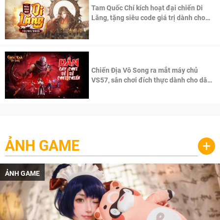
Tam Quốc Chí kích hoạt đại chiến Di
Lăng, tặng siêu code giá trị dành cho
100 độc giả đầu tiên.
Chiến Địa Vô Song ra mắt máy chủ
VS57, sân chơi đích thực dành cho dân
cày
ẢNH GAME
+
ẢNH GAME