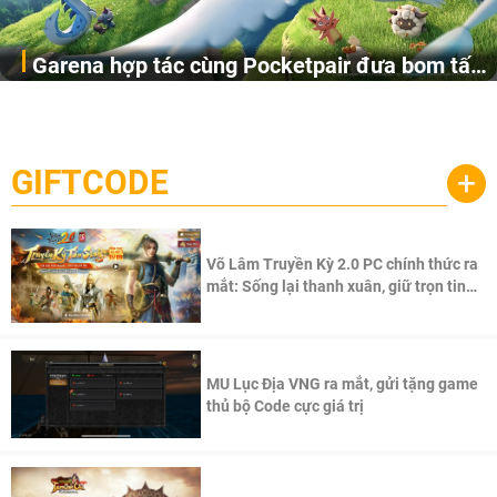
Garena hợp tác cùng Pocketpair đưa bom tấn
Garena Singapore hôm nay đã công bố Palworld Online,
săn thú sinh tồn lên di động với tên gọi
một cuộc phiêu lưu sinh tồn nhiều người chơi mới hiện
Palworld Online
đang được phát triển dựa trên IP Palworld nổi tiếng toàn
cầu, theo giấy phép chính thức từ công ty game Nhật Bản
GIFTCODE
+
Pocketpair, Inc.
Võ Lâm Truyền Kỳ 2.0 PC chính thức ra
mắt: Sống lại thanh xuân, giữ trọn tinh
thần Võ Lâm
MU Lục Địa VNG ra mắt, gửi tặng game
thủ bộ Code cực giá trị