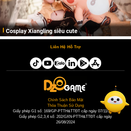
Cosplay Xiangling siêu cute
Cùng thưởng thức những hình ảnh cosplay Xiangling trong Genshin Impact siêu dễ thương của người dùng Weibo "阿包也是兔娘"
Liên Hệ
Hỗ Trợ
Chính Sách Bảo Mật
Thỏa Thuận Sử Dụng
Giấy phép G1 số: 169/GP-PTTH&TTĐT cấp ngày 07/11/2025 |
Giấy phép G2,3,4 số: 202/GXN-PTTH&TTĐT cấp ngày
26/08/2024