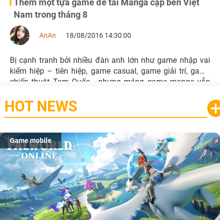
Thêm một tựa game đề tài Manga cập bến Việt
Nam trong tháng 8
AnAn
18/08/2016 14:30:00
Bị cạnh tranh bởi nhiều đàn anh lớn như game nhập vai
kiếm hiệp – tiên hiệp, game casual, game giải trí, game
chiến thuật Tam Quốc… nhưng mảng game manga vẫn
có sức sống và chổ đứng riêng trong làng game Việt.
HOT NEWS
Game mobile