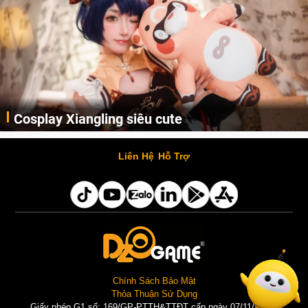
Cosplay Xiangling siêu cute
Cùng thưởng thức những hình ảnh cosplay Xiangling trong Genshin Impact siêu dễ thương của người dùng Weibo "阿包也是兔娘"
Liên Hệ
Hỗ Trợ
Chính Sách Bảo Mật
Thỏa Thuận Sử Dụng
Giấy phép G1 số: 169/GP-PTTH&TTĐT cấp ngày 07/11/2025 |