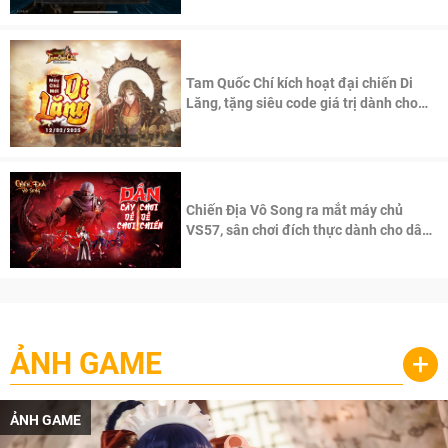
Tam Quốc Chí kích hoạt đại chiến Di
Lăng, tặng siêu code giá trị dành cho
100 độc giả đầu tiên.
Chiến Địa Vô Song ra mắt máy chủ
VS57, sân chơi đích thực dành cho dân
cày
ẢNH GAME
+
ẢNH GAME