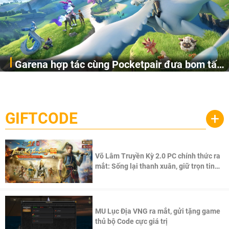
Garena hợp tác cùng Pocketpair đưa bom tấn
Garena Singapore hôm nay đã công bố Palworld Online,
săn thú sinh tồn lên di động với tên gọi
một cuộc phiêu lưu sinh tồn nhiều người chơi mới hiện
Palworld Online
đang được phát triển dựa trên IP Palworld nổi tiếng toàn
cầu, theo giấy phép chính thức từ công ty game Nhật Bản
GIFTCODE
+
Pocketpair, Inc.
Võ Lâm Truyền Kỳ 2.0 PC chính thức ra
mắt: Sống lại thanh xuân, giữ trọn tinh
thần Võ Lâm
MU Lục Địa VNG ra mắt, gửi tặng game
thủ bộ Code cực giá trị