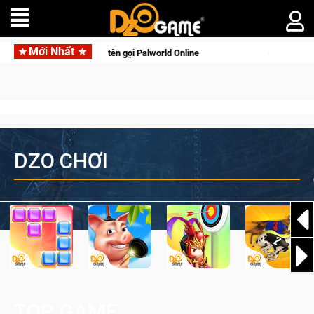
Mới Nhất
n lên di động với tên gọi Palworld Online
Gia Nhập Closed Be
DZO CHƠI
TOP GAME