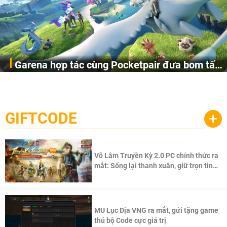
Garena hợp tác cùng Pocketpair đưa bom tấn
Garena Singapore hôm nay đã công bố Palworld Online,
săn thú sinh tồn lên di động với tên gọi
một cuộc phiêu lưu sinh tồn nhiều người chơi mới hiện
Palworld Online
đang được phát triển dựa trên IP Palworld nổi tiếng toàn
cầu, theo giấy phép chính thức từ công ty game Nhật Bản
GIFTCODE
+
Pocketpair, Inc.
Võ Lâm Truyền Kỳ 2.0 PC chính thức ra
mắt: Sống lại thanh xuân, giữ trọn tinh
thần Võ Lâm
MU Lục Địa VNG ra mắt, gửi tặng game
thủ bộ Code cực giá trị