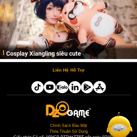
Cosplay Xiangling siêu cute
Cùng thưởng thức những hình ảnh cosplay Xiangling trong Genshin Impact siêu dễ thương của người dùng Weibo "阿包也是兔娘"
Liên Hệ
Hỗ Trợ
Chính Sách Bảo Mật
Thỏa Thuận Sử Dụng