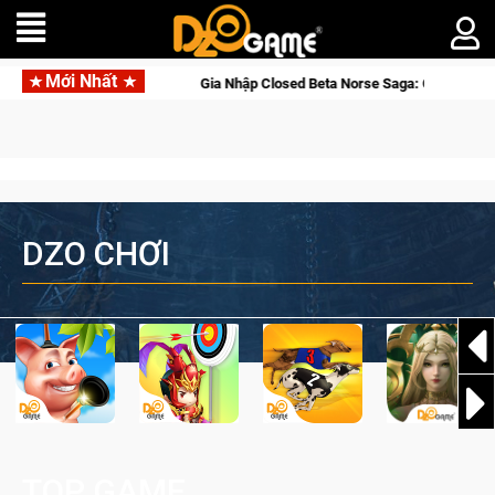
Mới Nhất
line
Gia Nhập Closed Beta Norse Saga: Cửu Giới Thức Tỉnh,
DZO CHƠI
TOP GAME