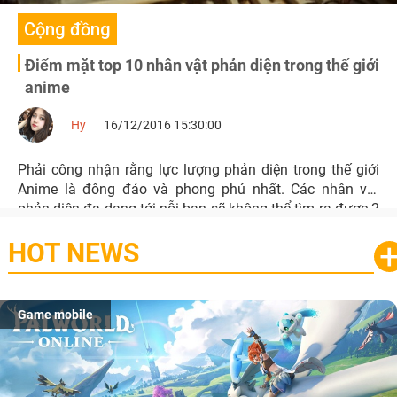
Cộng đồng
Điểm mặt top 10 nhân vật phản diện trong thế giới
anime
Hy
16/12/2016 15:30:00
Phải công nhận rằng lực lượng phản diện trong thế giới
Anime là đông đảo và phong phú nhất. Các nhân vật
phản diện đa dạng tới nỗi bạn sẽ không thể tìm ra được 2
người có tính cách hay suy nghĩ giống nhau, điều đó làm
HOT NEWS
nên một nét cuốn hút rất riêng cho anime. Vậy bạn có biết
hết top 10 nhân vật xấu xa “nổi như cồn” trong thế giới
anime hay không, hãy cùng xem nhé!
Game mobile