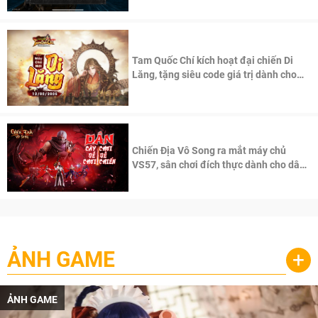
Tam Quốc Chí kích hoạt đại chiến Di
Lăng, tặng siêu code giá trị dành cho
100 độc giả đầu tiên.
Chiến Địa Vô Song ra mắt máy chủ
VS57, sân chơi đích thực dành cho dân
cày
ẢNH GAME
+
ẢNH GAME