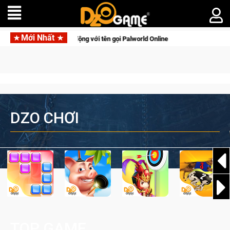
Mới Nhất
nh tồn lên di động với tên gọi Palworld Online
Gia Nhập Clos
DZO CHƠI
TOP GAME