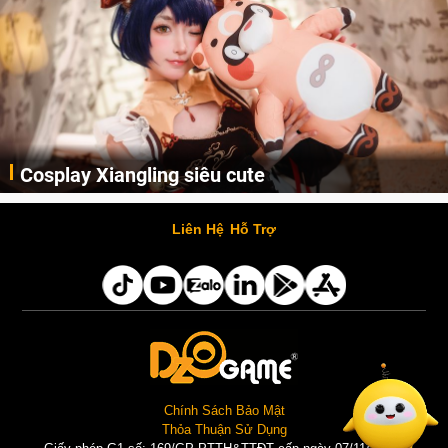
Cosplay Xiangling siêu cute
Cùng thưởng thức những hình ảnh cosplay Xiangling trong Genshin Impact siêu dễ thương của người dùng Weibo "阿包也是兔娘"
Liên Hệ
Hỗ Trợ
Chính Sách Bảo Mật
Thỏa Thuận Sử Dụng