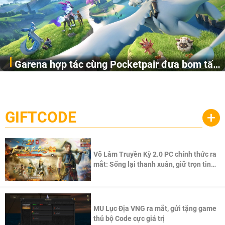
Garena hợp tác cùng Pocketpair đưa bom tấn
Garena Singapore hôm nay đã công bố Palworld Online,
săn thú sinh tồn lên di động với tên gọi
một cuộc phiêu lưu sinh tồn nhiều người chơi mới hiện
Palworld Online
đang được phát triển dựa trên IP Palworld nổi tiếng toàn
cầu, theo giấy phép chính thức từ công ty game Nhật Bản
GIFTCODE
+
Pocketpair, Inc.
Võ Lâm Truyền Kỳ 2.0 PC chính thức ra
mắt: Sống lại thanh xuân, giữ trọn tinh
thần Võ Lâm
MU Lục Địa VNG ra mắt, gửi tặng game
thủ bộ Code cực giá trị