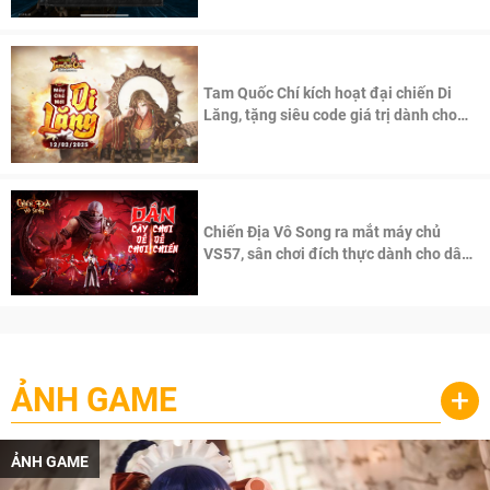
Tam Quốc Chí kích hoạt đại chiến Di
Lăng, tặng siêu code giá trị dành cho
100 độc giả đầu tiên.
Chiến Địa Vô Song ra mắt máy chủ
VS57, sân chơi đích thực dành cho dân
cày
ẢNH GAME
+
ẢNH GAME