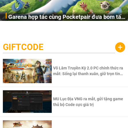
Garena hợp tác cùng Pocketpair đưa bom tấn
Garena Singapore hôm nay đã công bố Palworld Online,
săn thú sinh tồn lên di động với tên gọi
một cuộc phiêu lưu sinh tồn nhiều người chơi mới hiện
Palworld Online
đang được phát triển dựa trên IP Palworld nổi tiếng toàn
cầu, theo giấy phép chính thức từ công ty game Nhật Bản
GIFTCODE
+
Pocketpair, Inc.
Võ Lâm Truyền Kỳ 2.0 PC chính thức ra
mắt: Sống lại thanh xuân, giữ trọn tinh
thần Võ Lâm
MU Lục Địa VNG ra mắt, gửi tặng game
thủ bộ Code cực giá trị