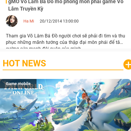
gMO Võ Lâm Bá Đồ mô phỏng môn phái game Võ
Lâm Truyền Kỳ
Ha Mi
20/12/2014 13:00:00
Tham gia Võ Lâm Bá Đồ người chơi sẽ phải đi tìm và thu
phục những mãnh tướng của thập đại môn phái để tăng
cường sức mạnh đội quân của mình.
HOT NEWS
Game mobile