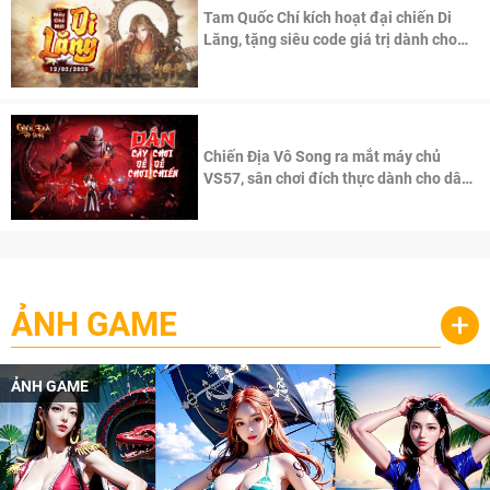
Tam Quốc Chí kích hoạt đại chiến Di
Lăng, tặng siêu code giá trị dành cho
100 độc giả đầu tiên.
Chiến Địa Vô Song ra mắt máy chủ
VS57, sân chơi đích thực dành cho dân
cày
ẢNH GAME
+
ẢNH GAME