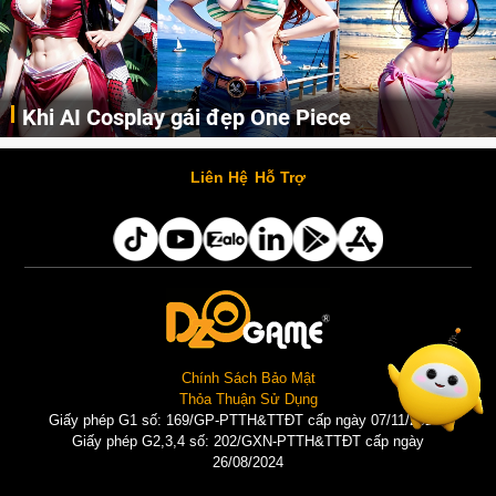
Khi AI Cosplay gái đẹp One Piece
Những cô nàng nóng bỏng Boa Hancock, Nico Robin, Nami, Yamato hay Perona được AI vẽ lại dưới hình thức Cosplay cực kỳ chuẩn chỉnh.
Liên Hệ
Hỗ Trợ
Chính Sách Bảo Mật
Thỏa Thuận Sử Dụng
Giấy phép G1 số: 169/GP-PTTH&TTĐT cấp ngày 07/11/2025 |
Giấy phép G2,3,4 số: 202/GXN-PTTH&TTĐT cấp ngày
26/08/2024