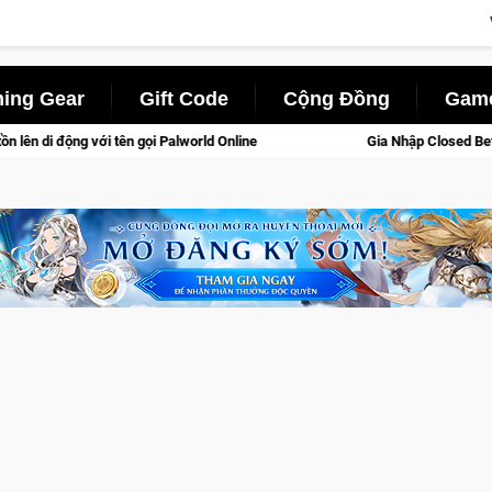
ing Gear
Gift Code
Cộng Đồng
Game
lworld Online
Gia Nhập Closed Beta Norse Saga: Cửu Giới Th