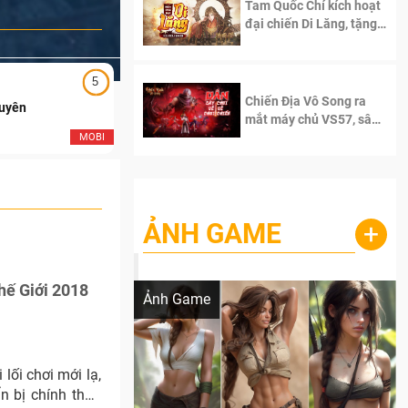
Tam Quốc Chí kích hoạt
đại chiến Di Lăng, tặng
siêu code giá trị dành
cho 100 độc giả đầu
tiên.
5
5
Chiến Địa Vô Song ra
Duyên
Ngạo Thiên Mobile
mắt máy chủ VS57, sân
chơi đích thực dành cho
MOBI
MOB
dân cày
ẢNH GAME
+
Lala Croft vừa nóng vừa xinh dưới nét vẽ
của AI
hế Giới 2018
Ảnh Game
lối chơi mới lạ,
n bị chính thức