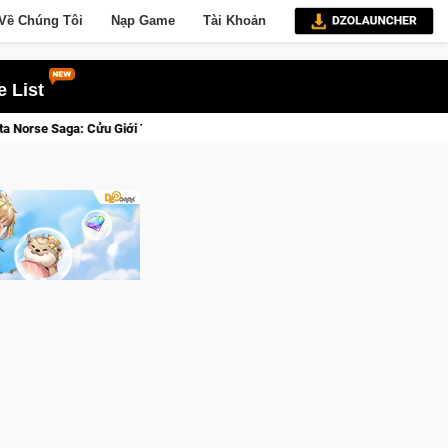
Về Chúng Tôi
Nạp Game
Tài Khoản
 List
ức Tỉnh, Săn DJI Osmo Pocket 3 Ngay Hôm Nay
Lineage W – Q