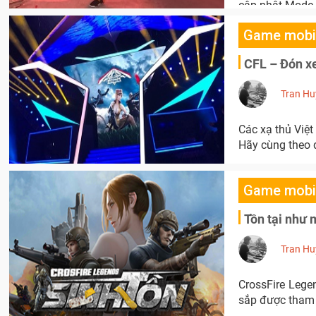
cập nhật Mode m
Game mobi
CFL – Đón x
Tran Hu
Các xạ thủ Việt
Hãy cùng theo d
Game mobi
Tồn tại như 
Tran Hu
CrossFire Lege
sắp được tham g