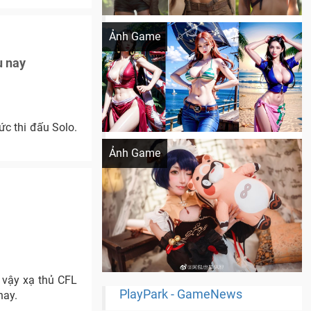
Khi AI Cosplay gái đẹp One Piece
Ảnh Game
u nay
ức thi đấu Solo.
Cosplay Xiangling siêu cute
Ảnh Game
 vậy xạ thủ CFL
PlayPark - GameNews
nay.