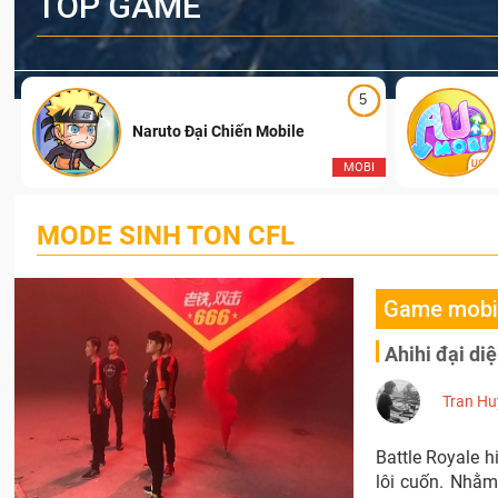
TOP GAME
5
Naruto Đại Chiến Mobile
I
MOBI
MODE SINH TON CFL
Game mobi
Ahihi đại di
Tran Hu
Battle Royale h
lôi cuốn. Nhằm