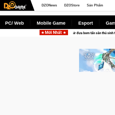
DZONews
DZOStore
Sản Phẩm
PC/ Web
Mobile Game
Esport
Gam
Mới Nhất
ợp tác cùng Pocketpair đưa bom tấn săn thú sinh tồn lên di động với tên gọi Pa