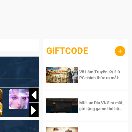
GIFTCODE
+
Võ Lâm Truyền Kỳ 2.0
PC chính thức ra mắt:
Sống lại thanh xuân, giữ
trọn tinh thần Võ Lâm
MU Lục Địa VNG ra mắt,
gửi tặng game thủ bộ
Code cực giá trị