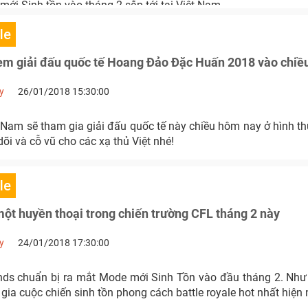
ới Sinh tồn vào tháng 2 sắp tới tại Việt Nam.
le
em giải đấu quốc tế Hoang Đảo Đặc Huấn 2018 vào chiề
y
26/01/2018 15:30:00
 Nam sẽ tham gia giải đấu quốc tế này chiều hôm nay ở hình th
õi và cỗ vũ cho các xạ thủ Việt nhé!
le
một huyền thoại trong chiến trường CFL tháng 2 này
y
24/01/2018 17:30:00
nds chuẩn bị ra mắt Mode mới Sinh Tồn vào đầu tháng 2. Như
ia cuộc chiến sinh tồn phong cách battle royale hot nhất hiện 