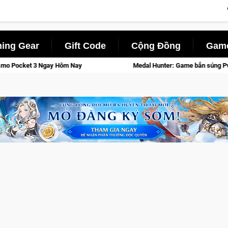
ing Gear
Gift Code
Cộng Đồng
Game
ôm Nay
Medal Hunter: Game bắn súng PvP tọa độ đỉnh cao đưa 