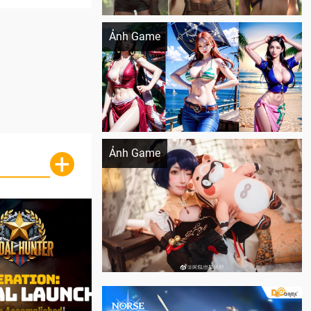
Khi AI Cosplay gái đẹp One Piece
Ảnh Game
Cosplay Xiangling siêu cute
Ảnh Game
+