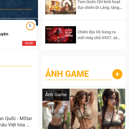
Tam Quốc Chí kích hoạt
đại chiến Di Lăng, tặng
siêu code giá trị dành
cho 100 độc giả đầu
tiên.
5
5
Chiến Địa Vô Song ra
Duyên
Ngạo Thiên Mobile
mắt máy chủ VS57, sân
chơi đích thực dành cho
MOBI
MOB
dân cày
ẢNH GAME
+
Lala Croft vừa nóng vừa xinh dưới nét vẽ
của AI
Ảnh Game
àn Quốc - MStar
hâu Việt hóa đã