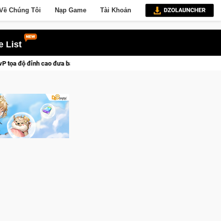
Về Chúng Tôi
Nạp Game
Tài Khoản
 List
bạn vào các chiến dịch lịch sử khốc liệt
CFVL 2026 Mùa 2 khé