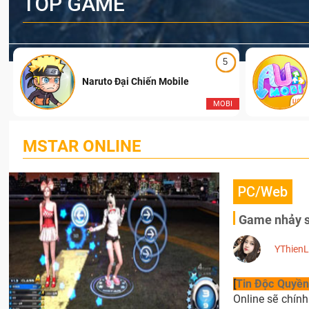
TOP GAME
5
Naruto Đại Chiến Mobile
I
MOBI
MSTAR ONLINE
PC/Web
Game nhảy s
YThien
[
Tin Độc Quyền
Online sẽ chín