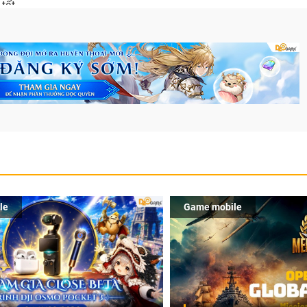
tất.
le
Game mobile