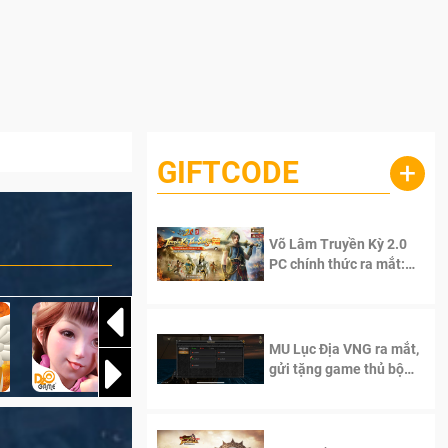
GIFTCODE
+
Võ Lâm Truyền Kỳ 2.0
PC chính thức ra mắt:
Sống lại thanh xuân, giữ
trọn tinh thần Võ Lâm
MU Lục Địa VNG ra mắt,
gửi tặng game thủ bộ
Code cực giá trị