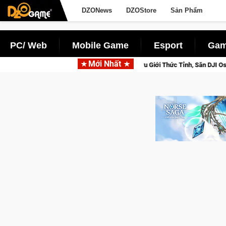
DZONews
DZOStore
Sản Phẩm
PC/ Web
Mobile Game
Esport
Gam
Mới Nhất
Closed Beta Norse Saga: Cửu Giới Thức Tỉnh, Săn DJI Osmo Pocket 3 Ngay H