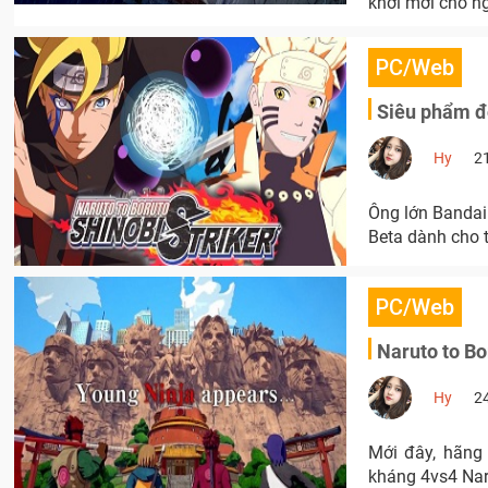
khởi mới cho n
PC/Web
Siêu phẩm đố
Hy
2
Ông lớn Bandai
Beta dành cho t
PC/Web
Naruto to Bo
Hy
2
Mới đây, hãng 
kháng 4vs4 Naru