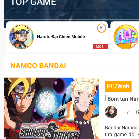
TOP GAME
5
Naruto Đại Chiến Mobile
I
MOBI
NAMCO BANDAI
PC/Web
Bom tấn Naru
Hy
1
Bandai Namco t
tựa game đối k