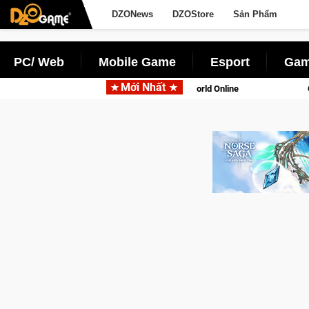
DZONews
DZOStore
Sản Phẩm
PC/ Web
Mobile Game
Esport
Gam
Mới Nhất
tên gọi Palworld Online
Gia Nhập Closed Beta Norse Saga: C