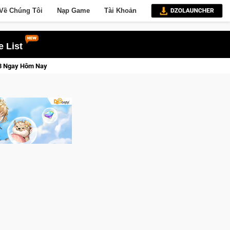
Về Chúng Tôi
Nạp Game
Tài Khoản
 List
eage W – Quyền lực và tài phú sẽ về tay kẻ đoạt được Vương Quyền thành Kent 