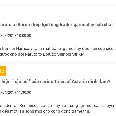
ruto to Boruto tiếp tục tung trailer gameplay cực chất
4/07/2017 10:00:00
 Bandai Namco vừa ra mắt trailer gameplay đầu tiên của siêu
 được chờ đợi Naruto to Boruto: Shinobi Striker.
le
t hiện “hậu bối” của series Tales of Asteria đình đám?
4/04/2017 11:30:00
ia: Eden of Reminiscence lần này sẽ mang lại một câu chuyệ
 đến một làn sóng mới cho cộng đồng game thủ.