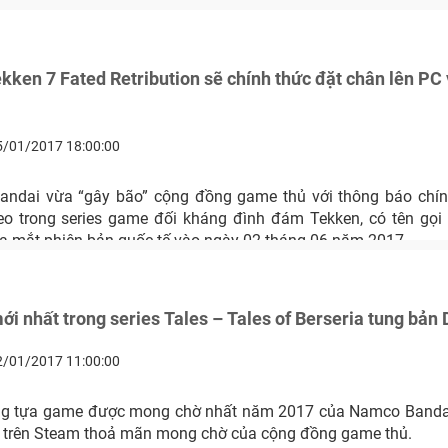
kken 7 Fated Retribution sẽ chính thức đặt chân lên PC
5/01/2017 18:00:00
ndai vừa “gây bão” cộng đồng game thủ với thông báo chín
eo trong series game đối kháng đình đám Tekken, có tên gọi
 ra mắt phiên bản quốc tế vào ngày 02 tháng 06 năm 2017.
i nhất trong series Tales – Tales of Berseria tung bả
2/01/2017 11:00:00
ng tựa game được mong chờ nhất năm 2017 của Namco Bandai
 trên Steam thoả mãn mong chờ của cộng đồng game thủ.