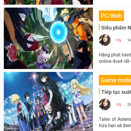
PC/Web
Siêu phẩm Na
Hy
1
Hãng phát hành
online 4vs4 rất
Game mobi
Tiếp tục xuấ
Hy
2
Tales of Aster
hứa hẹn sẽ đem