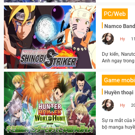
PC/Web
Namco Bandai
Hy
1
Dự kiến, Narut
Anh ngay trong
Game mobi
Huyền thoại
Hy
2
Sự ra mắt của H
bộ manga huyền