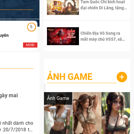
Tam Quốc Chí kích hoạt
đại chiến Di Lăng, tặng
siêu code giá trị dành
cho 100 độc giả đầu
tiên.
5
5
Chiến Địa Vô Song ra
Duyên
Ngạo Thiên Mobile
mắt máy chủ VS57, sân
chơi đích thực dành cho
MOBI
MOB
dân cày
ẢNH GAME
+
Lala Croft vừa nóng vừa xinh dưới nét vẽ
của AI
ngày mai
Ảnh Game
i nhất dành cho
y 20/7/2018 tới