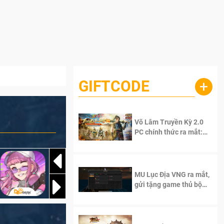
GIFTCODE
+
Võ Lâm Truyền Kỳ 2.0
PC chính thức ra mắt:
Sống lại thanh xuân, giữ
trọn tinh thần Võ Lâm
MU Lục Địa VNG ra mắt,
gửi tặng game thủ bộ
Code cực giá trị