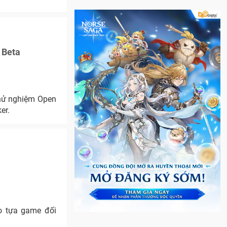
 Beta
thử nghiệm Open
er.
ho tựa game đối