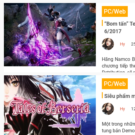
PC/Web
“Bom tấn” Te
6/2017
Hy
2
Hãng Namco Ba
chương tiếp th
Retribution, sẽ
PC/Web
Siêu phẩm mớ
Hy
1
Một trong nhữ
tung bản Demo