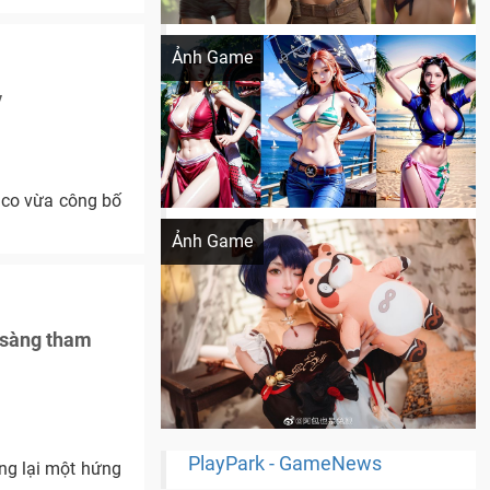
Khi AI Cosplay gái đẹp One Piece
Ảnh Game
y
mco vừa công bố
Cosplay Xiangling siêu cute
Ảnh Game
 sàng tham
PlayPark - GameNews
ng lại một hứng