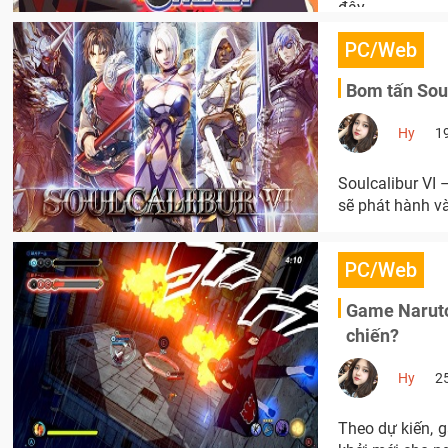
đây.
PC/Web
Bom tấn Soul
Hy
1
Soulcalibur VI
sẽ phát hành v
PC/Web
Game Naruto
chiến?
Hy
2
Theo dự kiến, 