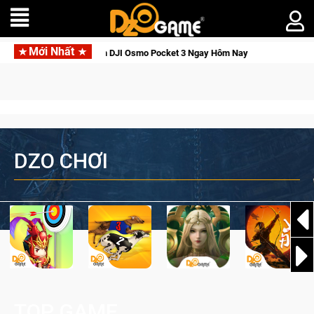
Mới Nhất
 Thức Tỉnh, Săn DJI Osmo Pocket 3 Ngay Hôm Nay
Lineage W 
DZO CHƠI
TOP GAME