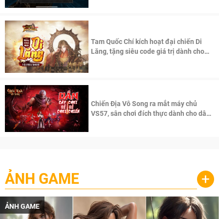
Tam Quốc Chí kích hoạt đại chiến Di
Lăng, tặng siêu code giá trị dành cho
100 độc giả đầu tiên.
Chiến Địa Vô Song ra mắt máy chủ
VS57, sân chơi đích thực dành cho dân
cày
ẢNH GAME
+
ẢNH GAME