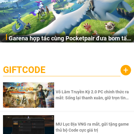
Garena hợp tác cùng Pocketpair đưa bom tấn
Garena Singapore hôm nay đã công bố Palworld Online,
săn thú sinh tồn lên di động với tên gọi
một cuộc phiêu lưu sinh tồn nhiều người chơi mới hiện
Palworld Online
đang được phát triển dựa trên IP Palworld nổi tiếng toàn
cầu, theo giấy phép chính thức từ công ty game Nhật Bản
GIFTCODE
+
Pocketpair, Inc.
Võ Lâm Truyền Kỳ 2.0 PC chính thức ra
mắt: Sống lại thanh xuân, giữ trọn tinh
thần Võ Lâm
MU Lục Địa VNG ra mắt, gửi tặng game
thủ bộ Code cực giá trị