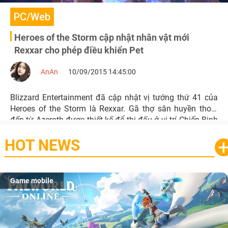
PC/Web
Heroes of the Storm cập nhật nhân vật mới
Rexxar cho phép điều khiển Pet
AnAn
10/09/2015 14:45:00
Blizzard Entertainment đã cập nhật vị tướng thứ 41 của
Heroes of the Storm là Rexxar. Gã thợ săn huyền thoại
đến từ Azeroth được thiết kế để thi đấu ở vị trí Chiến Binh
(Warrior).
HOT NEWS
Game mobile