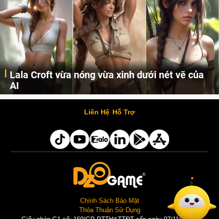
Lala Croft vừa nóng vừa xinh dưới nét vẽ của
AI
Cùng đến với những hình ảnh Lala Croft của Tomb Raider dưới nét vẽ của AI. Một cô nàng xinh đẹp, nóng bỏng nhưng cũng rắn rỏi và mạnh mẽ.
Liên Hệ
Hỗ Trợ
Chính Sách Bảo Mật
Thỏa Thuận Sử Dụng