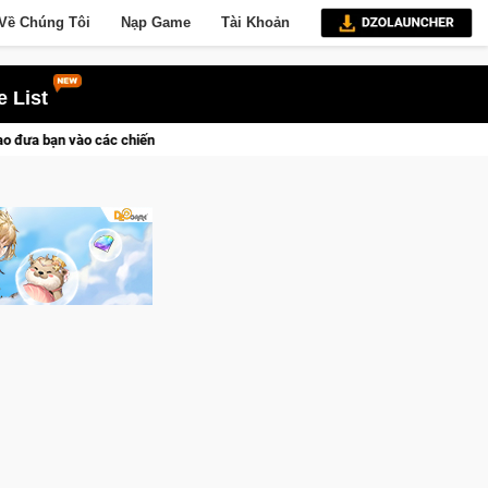
Về Chúng Tôi
Nạp Game
Tài Khoản
 List
dịch lịch sử khốc liệt
CFVL 2026 Mùa 2 khép lại với hành trì