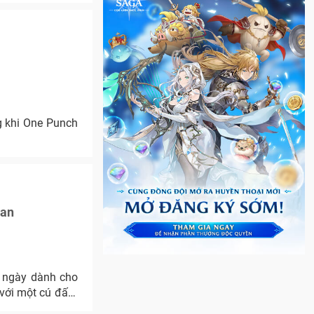
g khi One Punch
Man
g ngày dành cho
 với một cú đấm