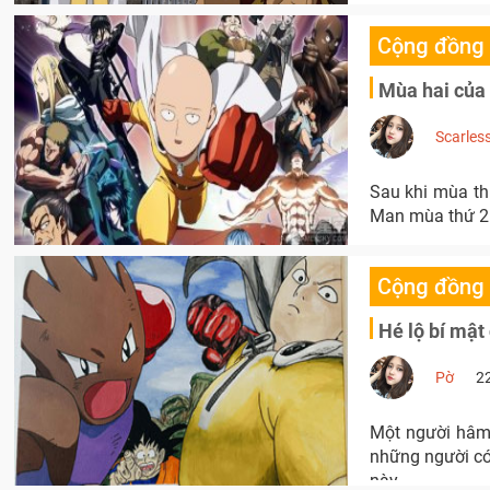
Cộng đồng
Mùa hai của
Scarles
Sau khi mùa th
Man mùa thứ 2 
Cộng đồng
Hé lộ bí mậ
Pờ
2
Một người hâm 
những người có
này.