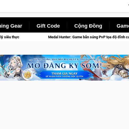
ing Gear
Gift Code
Cộng Đồng
Game
Medal Hunter: Game bắn súng PvP tọa độ đỉnh cao đưa bạn vào các chiến 