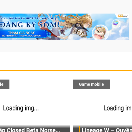
le
Game mobile
ập Closed Beta Norse
Lineage W – Quyền 