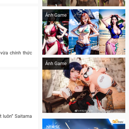
Khi AI Cosplay gái đẹp One Piece
Ảnh Game
 vừa chính thức
Cosplay Xiangling siêu cute
Ảnh Game
hết luôn” Saitama