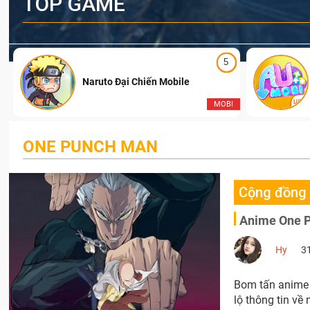
TOP GAME
5
Naruto Đại Chiến Mobile
I
MOBI
ONE PUNCH MAN
Cộng đồng
Anime One P
Hy
3
Bom tấn anime 
lộ thông tin về