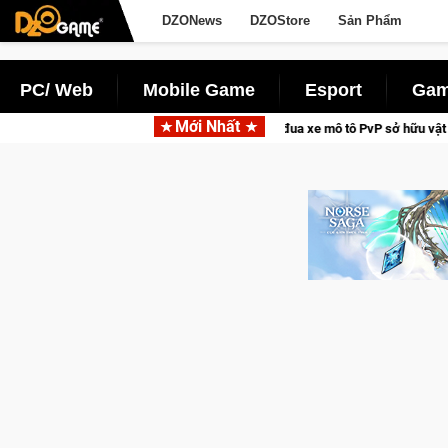
DZONews
DZOStore
Sản Phẩm
PC/ Web
Mobile Game
Esport
Gam
Mới Nhất
 Xtreme Freedom – Game đua xe mô tô PvP sở hữu vật lý siêu thực