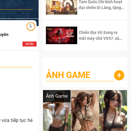
Tam Quốc Chí kích hoạt
đại chiến Di Lăng, tặng
siêu code giá trị dành
cho 100 độc giả đầu
tiên.
5
5
Chiến Địa Vô Song ra
Duyên
Ngạo Thiên Mobile
mắt máy chủ VS57, sân
chơi đích thực dành cho
MOBI
MOB
dân cày
ẢNH GAME
+
Lala Croft vừa nóng vừa xinh dưới nét vẽ
của AI
Ảnh Game
vừa tiếp tục hé