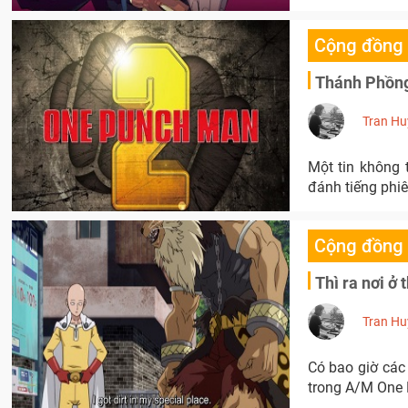
Cộng đồng
Thánh Phồng
Tran Hu
Một tin không 
đánh tiếng phi
Cộng đồng
Thì ra nơi ở
Tran Hu
Có bao giờ cá
trong A/M One Pu