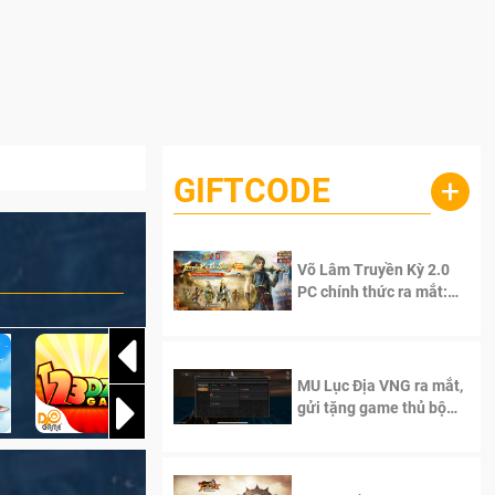
GIFTCODE
+
Võ Lâm Truyền Kỳ 2.0
PC chính thức ra mắt:
Sống lại thanh xuân, giữ
trọn tinh thần Võ Lâm
MU Lục Địa VNG ra mắt,
gửi tặng game thủ bộ
Code cực giá trị