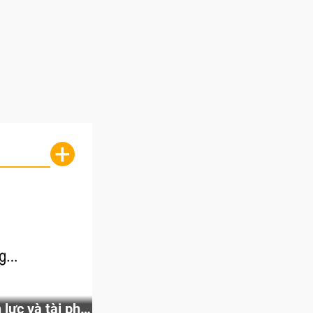
+
lực và tài phú