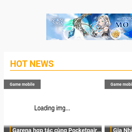
HOT NEWS
Game mobile
Game mobi
Garena hợp tác cùng Pocketpair
Gia Nh