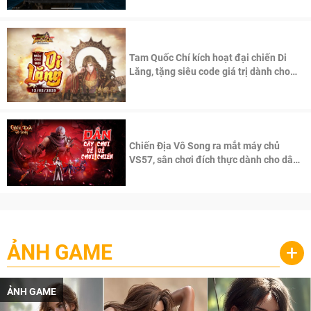
Tam Quốc Chí kích hoạt đại chiến Di
Lăng, tặng siêu code giá trị dành cho
100 độc giả đầu tiên.
Chiến Địa Vô Song ra mắt máy chủ
VS57, sân chơi đích thực dành cho dân
cày
ẢNH GAME
+
ẢNH GAME