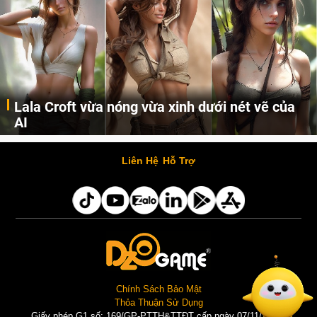
Lala Croft vừa nóng vừa xinh dưới nét vẽ của
AI
Cùng đến với những hình ảnh Lala Croft của Tomb Raider dưới nét vẽ của AI. Một cô nàng xinh đẹp, nóng bỏng nhưng cũng rắn rỏi và mạnh mẽ.
Liên Hệ
Hỗ Trợ
Chính Sách Bảo Mật
Thỏa Thuận Sử Dụng
Giấy phép G1 số: 169/GP-PTTH&TTĐT cấp ngày 07/11/2025 |