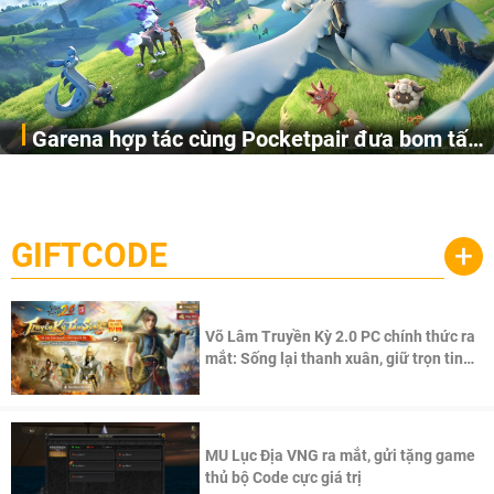
Garena hợp tác cùng Pocketpair đưa bom tấn
Garena Singapore hôm nay đã công bố Palworld Online,
săn thú sinh tồn lên di động với tên gọi
một cuộc phiêu lưu sinh tồn nhiều người chơi mới hiện
Palworld Online
đang được phát triển dựa trên IP Palworld nổi tiếng toàn
cầu, theo giấy phép chính thức từ công ty game Nhật Bản
GIFTCODE
+
Pocketpair, Inc.
Võ Lâm Truyền Kỳ 2.0 PC chính thức ra
mắt: Sống lại thanh xuân, giữ trọn tinh
thần Võ Lâm
MU Lục Địa VNG ra mắt, gửi tặng game
thủ bộ Code cực giá trị