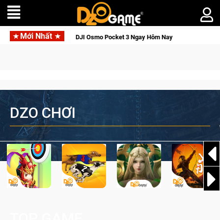
Mới Nhất
ới Thức Tỉnh, Săn DJI Osmo Pocket 3 Ngay Hôm Nay
Lineage 
DZO CHƠI
TOP GAME