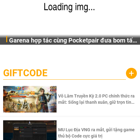
Garena hợp tác cùng Pocketpair đưa bom tấn
Garena Singapore hôm nay đã công bố Palworld Online,
săn thú sinh tồn lên di động với tên gọi
một cuộc phiêu lưu sinh tồn nhiều người chơi mới hiện
Palworld Online
đang được phát triển dựa trên IP Palworld nổi tiếng toàn
cầu, theo giấy phép chính thức từ công ty game Nhật Bản
GIFTCODE
+
Pocketpair, Inc.
Võ Lâm Truyền Kỳ 2.0 PC chính thức ra
mắt: Sống lại thanh xuân, giữ trọn tinh
thần Võ Lâm
MU Lục Địa VNG ra mắt, gửi tặng game
thủ bộ Code cực giá trị