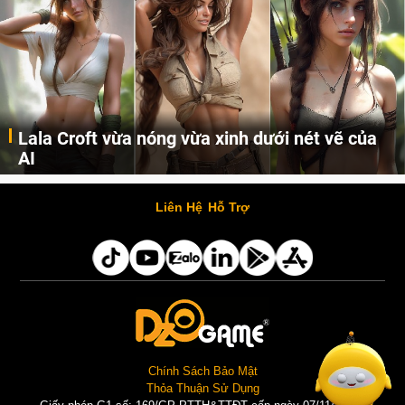
Lala Croft vừa nóng vừa xinh dưới nét vẽ của
AI
Cùng đến với những hình ảnh Lala Croft của Tomb Raider dưới nét vẽ của AI. Một cô nàng xinh đẹp, nóng bỏng nhưng cũng rắn rỏi và mạnh mẽ.
Liên Hệ
Hỗ Trợ
Chính Sách Bảo Mật
Thỏa Thuận Sử Dụng